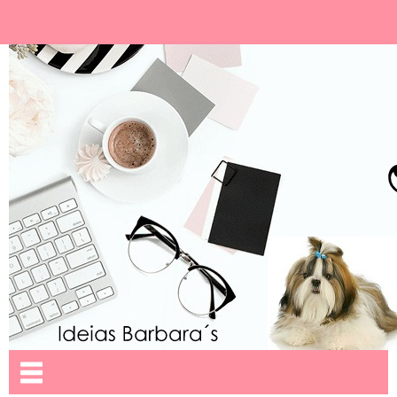
Ideias Barbara´
Nome da aba