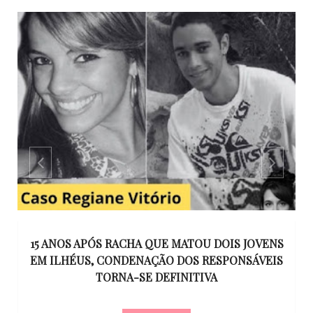
GO
15 ANOS APÓS RACHA QUE MATOU DOIS JOVENS
EM ILHÉUS, CONDENAÇÃO DOS RESPONSÁVEIS
T
O
TORNA-SE DEFINITIVA
U