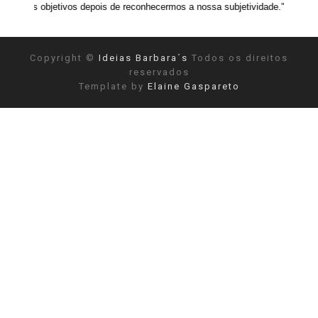
ivos depois de reconhecermos a nossa subjetividade." ANAIS NIN
Copyright ©
Ideias Barbara´s
Todos os direitos
reservados
Template by
Elaine Gaspareto