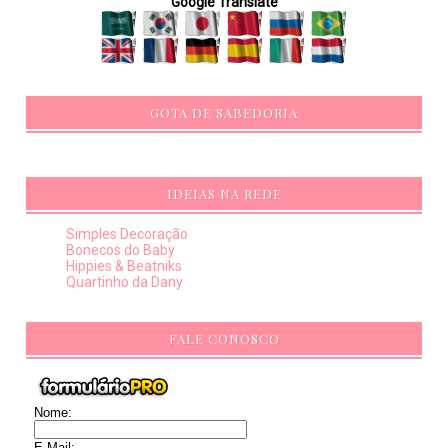
Google Translate
GOTA DE SABEDORIA
IDEIAS NA REDE
Simples Decoração
Bonecos do Baby
Hippies & Beatniks
Quartinho da Dany
FALE CONOSCO
Nome:
E-Mail: