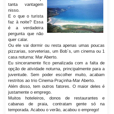
tanta vantagem
nisso.
E o que o turista
faz à noite? Ess
a
é a verdadeira
pergunta que não
quer calar.
Ou ele vai dormir ou resta apenas umas poucas
pizzarias, sorveterias, um Bob´s, um cinema ou 1
casa noturna: Mar Aberto.
Eu sinceramente fico penalizada com a falt
a de
opção de atividade noturna, principalmente para a
juventude. Sem poder escolher muito, acabam
restritos ao trio Cinema-Praçinha-Mar Aberto.
Além disso, tem outros fatores. O maior deles é
justamente o emprego.
Muitos hoteleiros, donos de restaurantes e
cabanas de praia, contratam gente só na
temporada. Aca
bou o verão, acabou o emprego!