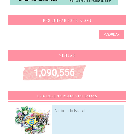
PESQUISAR ESTE BLOG
VISITAS
1,090,556
POSTAGENS MAIS VISITADAS
Visões do Brasil