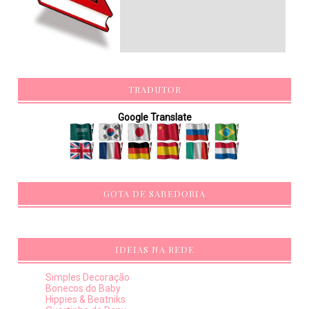
TRADUTOR
Google Translate
GOTA DE SABEDORIA
IDEIAS NA REDE
Simples Decoração
Bonecos do Baby
Hippies & Beatniks