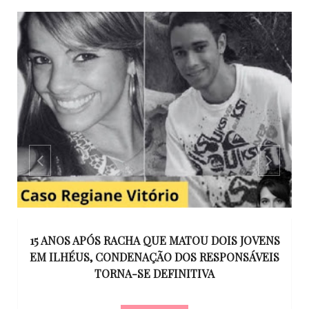
GO
15 ANOS APÓS RACHA QUE MATOU DOIS JOVENS
EM ILHÉUS, CONDENAÇÃO DOS RESPONSÁVEIS
T
O
TORNA-SE DEFINITIVA
U