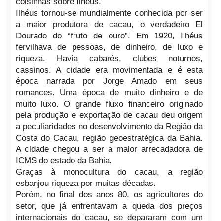
coisinhas sobre Ilhéus.
Ilhéus tornou-se mundialmente conhecida por ser
a maior produtora de cacau, o verdadeiro El
Dourado do “fruto de ouro”. Em 1920, Ilhéus
fervilhava de pessoas, de dinheiro, de luxo e
riqueza. Havia cabarés, clube
s noturnos,
cassinos. A cidade era movimentada e é esta
época narrada por Jorge Amado em seus
romances. Uma época de muito dinheiro e de
muito luxo. O grande flux
o financeiro originado
pela produção e exportação de cacau deu origem
a peculiaridades no desenvolvimento
da Região da
Costa do Cacau, região geoestratégica da Bahia.
A cidade chegou a ser a maior arrecadadora de
ICMS do estado da Bahia.
Graças à monocultura do cacau, a região
esbanjou riqueza por muitas décadas.
Porém, no final dos anos 80, os agricultores do
setor, que já enfrentavam a queda dos preços
internacionais do cacau, se depararam com um