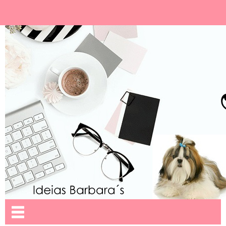
Ideias Barbara´
Nome da aba