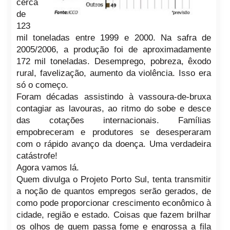
cerca
de
123
mil toneladas entre 1999 e 2000. Na safra de
2005/2006, a produção
foi de aproximadamente
172 mil toneladas. Desemprego, pobreza, êxodo
ru
ral, favelização, aumento da violência. Isso era
só o começo.
Foram décadas assistindo à
vassoura-de-bruxa
contagiar as lavouras, ao ritmo do sobe e desce
das cotações internacionais. Famílias
empobreceram e produtores se desesperaram
com o rápido a
vanço da doença. Uma verdadeira
catástrofe!
Agora vamos lá.
Quem divulga o Projeto Porto Sul, tenta transmitir
a noção de quantos empregos serão gerados, de
como pode proporcionar crescimento econômico à
cidade, região e estado. Coisas que fazem brilhar
os olhos de quem passa fome e engrossa a fila