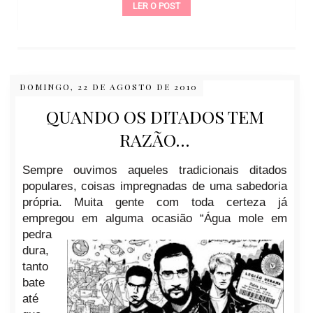
LER O POST
DOMINGO, 22 DE AGOSTO DE 2010
QUANDO OS DITADOS TEM
RAZÃO...
Sempre ouvimos aqueles tradicionais ditados
populares, coisas impregnadas de uma sabedoria
própria.
Muita gente com toda certeza já
empregou em alguma ocasião “Água mole em
pedra
dura,
tanto
bate
até