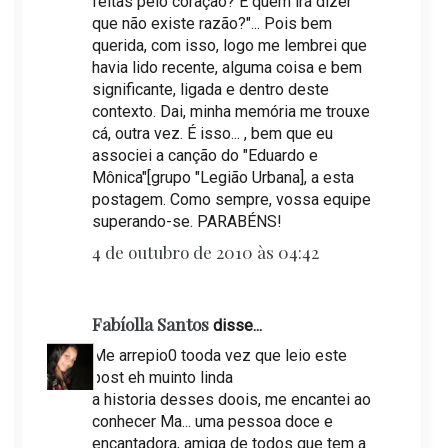
feitas pelo coração? E quem irá dizer
que não existe razão?"... Pois bem
querida, com isso, logo me lembrei que
havia lido recente, alguma coisa e bem
significante, ligada e dentro deste
contexto. Dai, minha memória me trouxe
cá, outra vez. É isso... , bem que eu
associei a canção do "Eduardo e
Mônica"[grupo "Legião Urbana], a esta
postagem. Como sempre, vossa equipe
superando-se. PARABÉNS!
4 de outubro de 2010 às 04:42
Fabíolla Santos
disse...
Me arrepio0 tooda vez que leio este
post eh muinto linda
a historia desses doois, me encantei ao
conhecer Ma... uma pessoa doce e
encantadora, amiga de todos que tem a