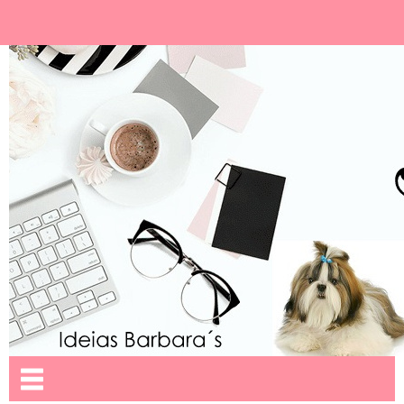
Ideias Barbara´
Nome da aba