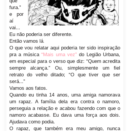
que
fura.”
e por
aí
vai...
Eu não poderia ser diferente.
.
Então vamos lá
O que vou relatar aqui poderia ter sido inspiração
pra a música
“Mais uma vez”
do Legião Urbana,
em especial para o v
ers
o que diz: “Quem acredita
sempre alcança.” Ou, simplesmente um fiel
retrato do velho ditado; “O que tiver que ser
será...”
Vamos aos fatos.
Quando eu tinha 14 anos, uma amiga namorava
um rapaz. A família dela era contra o namoro,
perseguia a relaç
ão e acabou fazendo com que o
namoro acabasse. Eu dava uma força aos dois.
Ajudava como podia.
O rapaz, que também era meu amigo, nunca