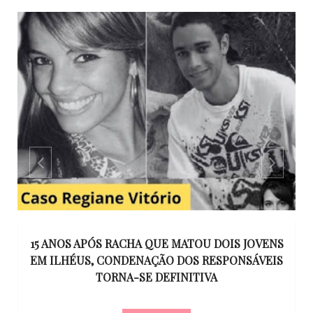
GO
15 ANOS APÓS RACHA QUE MATOU DOIS JOVENS
EM ILHÉUS, CONDENAÇÃO DOS RESPONSÁVEIS
T
O
TORNA-SE DEFINITIVA
U