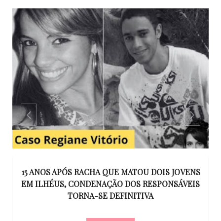
GO
15 ANOS APÓS RACHA QUE MATOU DOIS JOVENS
EM ILHÉUS, CONDENAÇÃO DOS RESPONSÁVEIS
T
O
TORNA-SE DEFINITIVA
U