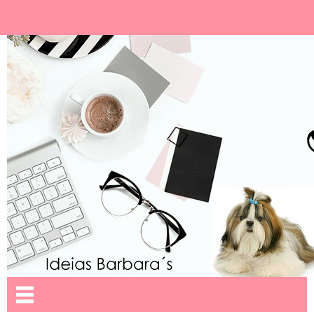
Ideias Barbara´
Nome da aba