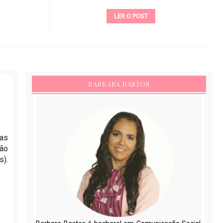
LER O POST
BARBARA BASTOS
tas
ão
s).