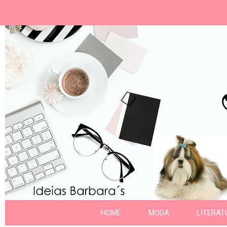
Ideias Barbara´
Nome da aba
HOME
MODA
LITERAT