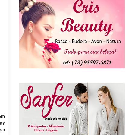
com
tas
vai