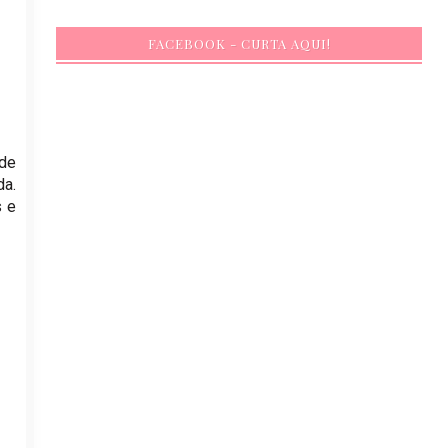
FACEBOOK - CURTA AQUI!
 de
da.
s e