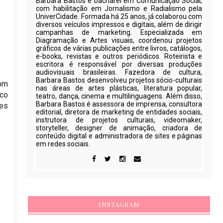
Barbara Bastos é bacharel em Comunicação Social,
com habilitação em Jornalismo e Radialismo pela
UniverCidade. Formada há 25 anos, já colaborou com
diversos veículos impressos e digitais, além de dirigir
campanhas de marketing. Especializada em
Diagramação e Artes visuais, coordenou projetos
gráficos de várias publicações entre livros, catálogos,
e-books, revistas e outros periódicos. Roteirista e
escritora é responsável por diversas produções
audiovisuais brasileiras. Fazedora de cultura,
Barbara Bastos desenvolveu projetos sócio-culturais
com
nas áreas de artes plásticas, literatura popular,
ico
teatro, dança, cinema e multilinguagens. Além disso,
Barbara Bastos é assessora de imprensa, consultora
hes
editorial, diretora de marketing de entidades sociais,
instrutora de projetos culturais, videomaker,
storyteller, designer de animação, criadora de
conteúdo digital e administradora de sites e páginas
em redes sociais.
INSTAGRAM