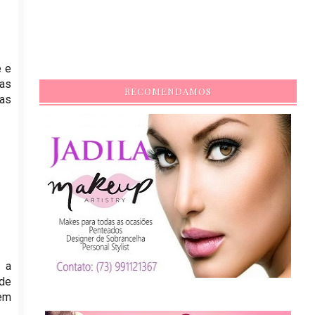
e e
jas
RECOMENDAMOS
jas
r a
 de
sem