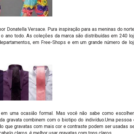
 por Donatella Versace. Pura inspiração para as meninas do nort
 o ano todo. As coleções da marca são distribuídas em 240 lo
 departamentos, em Free-Shops e em um grande número de lo
ente em uma ocasião formal. Mas você não sabe como escolhe
a da gravata combinem com o biotipo do indivíduo.Uma pessoa
modo que gravatas com mais cor e contraste podem ser usadas 
abelo claros, é melhor usar gravatas com tons claros.