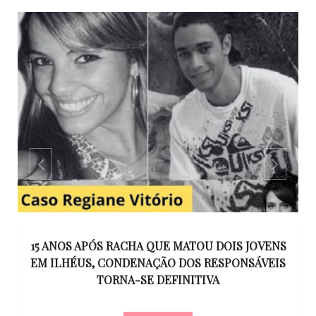
GO
15 ANOS APÓS RACHA QUE MATOU DOIS JOVENS
EM ILHÉUS, CONDENAÇÃO DOS RESPONSÁVEIS
T
O
TORNA-SE DEFINITIVA
U