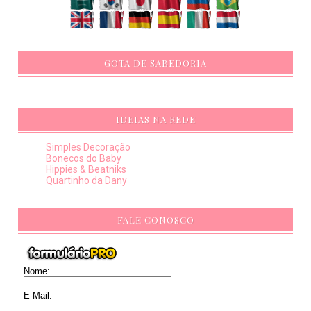
GOTA DE SABEDORIA
IDEIAS NA REDE
Simples Decoração
Bonecos do Baby
Hippies & Beatniks
Quartinho da Dany
FALE CONOSCO
Nome:
E-Mail: