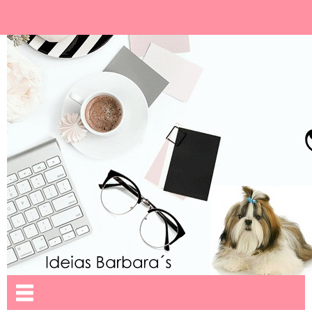
Ideias Barbara´
Nome da aba