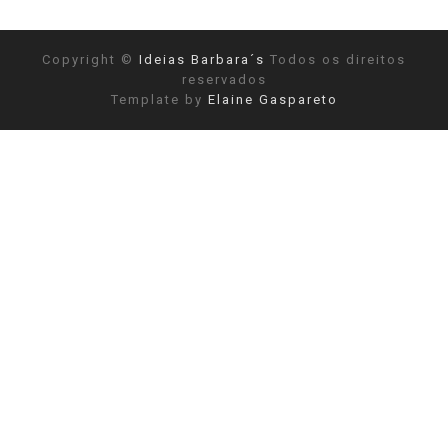
Copyright ©
Ideias Barbara´s
Todos os direitos
reservados
Template by
Elaine Gaspareto