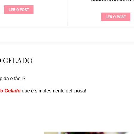
LER O POST
LER O POST
 GELADO
ida e fácil?
lo Gelado
que é simplesmente deliciosa!