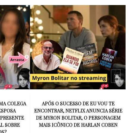
 VOU TE
15 ANOS SEM AMY WINEHOUSE: A VOZ
NCIA SÉRIE
INESQUECÍVEL QUE REVOLUCIONOU A
ERSONAGEM
MÚSICA E SE TORNOU UM SÍMBOLO
AN COBEN
DE UMA GERAÇÃO