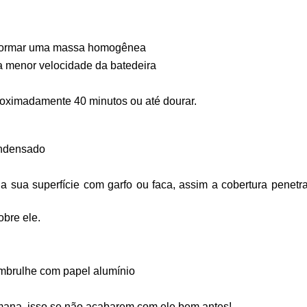
té formar uma massa homogênea
a menor velocidade da batedeira
oximadamente 40 minutos ou até dourar.
condensado
a a sua superfície com garfo ou faca, assim a cobertura penetr
obre ele.
embrulhe com papel alumínio
semana, isso se não acabarem com ele bem antes!