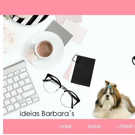
Ideias Barbara´
Nome da aba
HOME
MODA
LITERAT