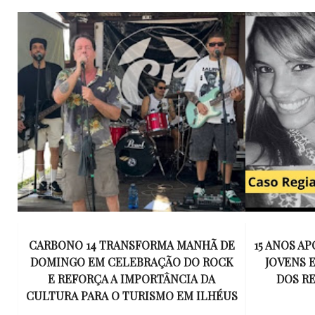
E
15 ANOS APÓS RACHA QUE MATOU DOIS
UM KIT D
K
JOVENS EM ILHÉUS, CONDENAÇÃO
DE TR
DOS RESPONSÁVEIS TORNA-SE
ESQUECID
US
DEFINITIVA
VIROU 
R