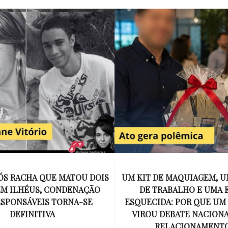
E MAQUIAGEM, UMA COLEGA
APÓS O SUCESSO DE EU
ABALHO E UMA ESPOSA
ENCONTRAR, NETFLIX ANU
A: POR QUE UM PRESENTE
DE MYRON BOLITAR, O P
DEBATE NACIONAL SOBRE
MAIS ICÔNICO DE HARL
ELACIONAMENTOS?