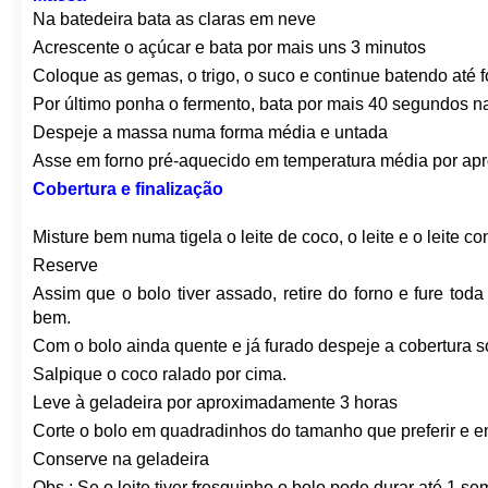
Na batedeira bata as claras em neve
Acrescente o açúcar e bata por mais uns 3 minutos
Coloque as gemas, o trigo, o suco e continue batendo a
Por último ponha o fermento, bata por mais 40 segundos n
Despeje a massa numa forma média e untada
Asse em forno pré-aquecido em temperatura média por apr
Cobertura e finalização
Misture bem numa tigela o leite de coco, o leite e o leite 
Reserve
Assim que o bolo tiver assado, retire do forno e fure tod
bem.
Com o bolo ainda quente e já furado despeje a cobertura s
Salpique o coco ralado por cima.
Leve à geladeira por aproximadamente 3 horas
Corte o bolo em quadradinhos do tamanho que preferir e 
Conserve na geladeira
Obs.: Se o leite tiver fresquinho o bolo pode durar até 1 