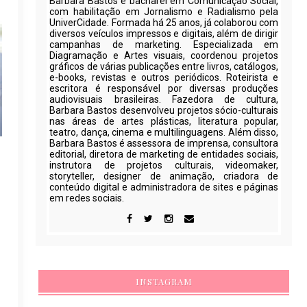
Barbara Bastos é bacharel em Comunicação Social,
com habilitação em Jornalismo e Radialismo pela
UniverCidade. Formada há 25 anos, já colaborou com
diversos veículos impressos e digitais, além de dirigir
campanhas de marketing. Especializada em
Diagramação e Artes visuais, coordenou projetos
gráficos de várias publicações entre livros, catálogos,
e-books, revistas e outros periódicos. Roteirista e
escritora é responsável por diversas produções
audiovisuais brasileiras. Fazedora de cultura,
Barbara Bastos desenvolveu projetos sócio-culturais
nas áreas de artes plásticas, literatura popular,
teatro, dança, cinema e multilinguagens. Além disso,
Barbara Bastos é assessora de imprensa, consultora
editorial, diretora de marketing de entidades sociais,
instrutora de projetos culturais, videomaker,
storyteller, designer de animação, criadora de
conteúdo digital e administradora de sites e páginas
em redes sociais.
INSTAGRAM