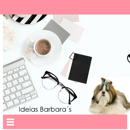
Ideias Barbara´
Nome da aba