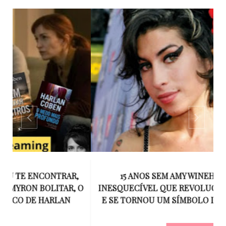
,
15 ANOS SEM AMY WINEHOUSE: A VOZ
 O
INESQUECÍVEL QUE REVOLUCIONOU A MÚSICA
E
E SE TORNOU UM SÍMBOLO DE UMA GERAÇÃO