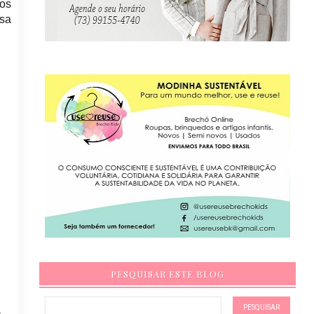
dos
ssa
PESQUISAR ESTE BLOG
-