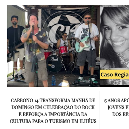
E
15 ANOS APÓS RACHA QUE MATOU DOIS
UM KIT D
K
JOVENS EM ILHÉUS, CONDENAÇÃO
DE TR
DOS RESPONSÁVEIS TORNA-SE
ESQUECID
US
DEFINITIVA
VIROU 
R