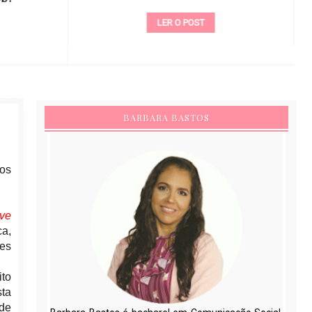
LER O POST
BARBARA BASTOS
 os
ve
ca,
ões
to
sta
de