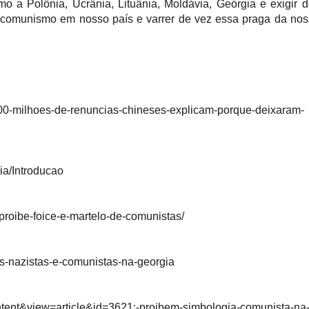
a Polônia, Ucrânia, Lituânia, Moldávia, Geórgia e exigir 
o comunismo em nosso país e varrer de vez essa praga da no
300-milhoes-de-renuncias-chineses-explicam-porque-deixaram-
ia/Introducao
proibe-foice-e-martelo-de-comunistas/
los-nazistas-e-comunistas-na-georgia
ntent&view=article&id=3621:-proibem-simbologia-comunista-na