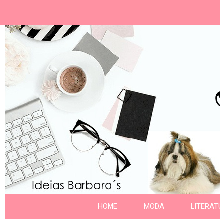
Ideias Barbara´
Nome da aba
HOME
MODA
LITERAT