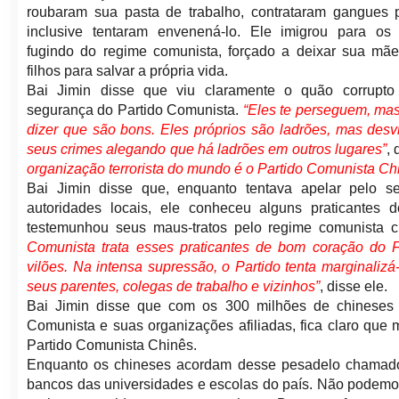
roubaram sua pasta de trabalho, contrataram gangues p
inclusive tentaram envenená-lo. Ele imigrou para os
fugindo do regime comunista, forçado a deixar sua mãe
filhos para salvar a própria vida.
Bai Jimin disse que viu claramente o quão corrupt
segurança do Partido Comunista.
“Eles te perseguem, mas
dizer que são bons. Eles próprios são ladrões, mas des
seus crimes alegando que há ladrões em outros lugares”
, 
organização terrorista do mundo é o Partido Comunista Ch
Bai Jimin disse que, enquanto tentava apelar pelo s
autoridades locais, ele conheceu alguns praticantes
testemunhou seus maus-tratos pelo regime comunista ch
Comunista trata esses praticantes de bom coração do
vilões. Na intensa supressão, o Partido tenta marginalizá-
seus parentes, colegas de trabalho e vizinhos”
, disse ele.
Bai Jimin disse que com os 300 milhões de chineses
Comunista e suas organizações afiliadas, fica claro que
Partido Comunista Chinês.
Enquanto os chineses acordam desse pesadelo chamado 
bancos das universidades e escolas do país. Não podemo