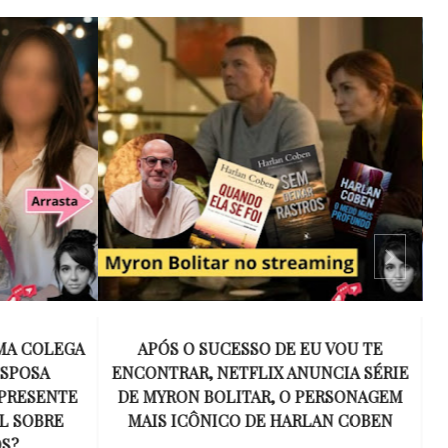
 VOU TE
15 ANOS SEM AMY WINEHOUSE: A VOZ
NCIA SÉRIE
INESQUECÍVEL QUE REVOLUCIONOU A
ERSONAGEM
MÚSICA E SE TORNOU UM SÍMBOLO
AN COBEN
DE UMA GERAÇÃO