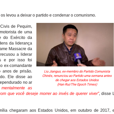
e os levou a deixar o partido e condenar o comunismo.
 Civis de Pequim,
 motorista de uma
e do Exército da
dens da liderança
infame Massacre da
recusou a liderar
es e por isso
foi
, o ex-comandante
o anos de prisão.
Liu Jianguo, ex-membro do Partido Comunista
Chinês, renunciou ao Partido uma semana antes
do. Ele disse ao
de chegar aos Estados Unidos
dependurado no ar
(Han Rui/The Epoch Times)
o mentalmente as
com que você deseje morrer ao invés de querer viver”
, disse 
ília chegaram aos Estados Unidos, em outubro de 2017, e