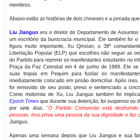
membros.
Abaixo estão as histórias de dois chineses e a jornada qu
Liu Jianguo
era o diretor do Departamento de Assuntos
um escritório da burocracia municipal. Ele também foi o
figura muito importante, Xu Qinxian, o 38º comandant
Libertação Popular (ELP) que escolheu não seguir as or
do Partido para reprimir os manifestantes estudantis no 
Praça da Paz Celestial em 4 de junho de 1989. Ele se 
suas tropas em Pequim para fuzilar os manifestant
imediatamente colocado em prisão domiciliar. Após isso
foi removido de seu posto, preso e sentenciado a cinc
Como motorista de Xu, Liu Jianguo também foi implica
Epoch Times
que durante sua detenção, foi suspenso ou 
por sete dias.
"
O Partido Comunista está destruind
pessoas. Isso priva uma pessoa da sua dignidade e faz 
Jianguo.
Apenas uma semana depois que Liu Jianguo e sua fam