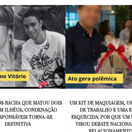
E MAQUIAGEM, UMA COLEGA
APÓS O SUCESSO DE EU
ABALHO E UMA ESPOSA
ENCONTRAR, NETFLIX ANU
A: POR QUE UM PRESENTE
DE MYRON BOLITAR, O P
DEBATE NACIONAL SOBRE
MAIS ICÔNICO DE HARL
ELACIONAMENTOS?