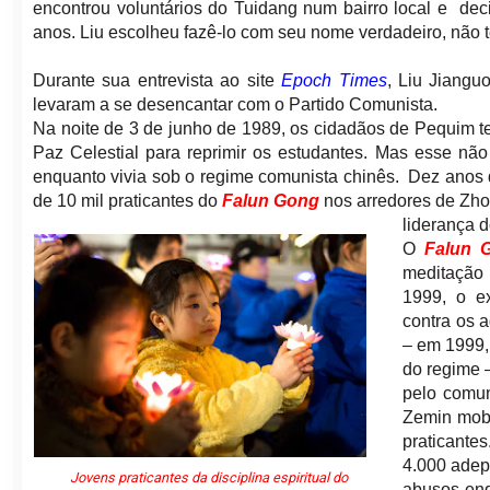
encontrou voluntários do Tuidang num bairro local e de
anos. Liu escolheu fazê-lo com seu nome verdadeiro, não 
Durante sua entrevista ao site
Epoch Times
, Liu Jiangu
levaram a se desencantar com o Partido Comunista.
Na noite de 3 de junho de 1989, os cidadãos de Pequim t
Paz Celestial para reprimir os estudantes. Mas esse não
enquanto vivia sob o regime comunista chinês. Dez anos d
de 10 mil praticantes do
Falun Gong
nos arredores de Zho
liderança 
O
Falun 
meditação 
1999, o e
contra os 
– em 1999,
do regime –
pelo comun
Zemin mobi
praticante
4.000 adep
Jovens praticantes da disciplina espiritual do
abusos enq