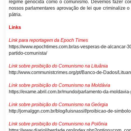
regime genocida como o comunismo. Devemos fazer como 
nossos parlamentares aprovação de lei que criminalize 
pátria.
Links
Link para reportagem da Epoch Times
https://www.epochtimes.com.br/as-vesperas-de-alcancar-
partido-comunista/
Link sobre proibição do Comunismo na Lituânia
http://www.communistcrimes.org/pt/Banco-de-Dados/Lituan
Link sobre proibição do Comunismo na Moldávia
https://exame.abril.com.br/mundo/parlamento-da-moldavia-
Link sobre proibição do Comunismo na Geórgia
http://jornalggn.com.br/blog/luisnassif/proibicao-de-simbo
Link sobre proibição do Comunismo na Polônia
https://www.diarioliberdade.org/index.php?option=com_co