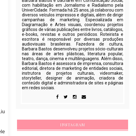
Barbara Bastos é bacharel em Comunicação Social,
com habilitação em Jornalismo e Radialismo pela
UniverCidade. Formada há 25 anos, já colaborou com
diversos veículos impressos e digitais, além de dirigir
campanhas de marketing. Especializada em
Diagramação e Artes visuais, coordenou projetos
gráficos de várias publicações entre livros, catálogos,
e-books, revistas e outros periódicos. Roteirista e
escritora é responsável por diversas produções
audiovisuais brasileiras. Fazedora de cultura,
Barbara Bastos desenvolveu projetos sócio-culturais
nas áreas de artes plásticas, literatura popular,
teatro, dança, cinema e multilinguagens. Além disso,
Barbara Bastos é assessora de imprensa, consultora
editorial, diretora de marketing de entidades sociais,
instrutora de projetos culturais, videomaker,
storyteller, designer de animação, criadora de
conteúdo digital e administradora de sites e páginas
em redes sociais.
Liu
INSTAGRAM
le