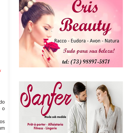
k
do
e o
os
 um