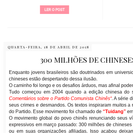
LER O POST
QUARTA-FEIRA, 18 DE ABRIL DE 2018
300 MILHÕES DE CHINE
Enquanto jovens brasileiros são doutrinados em universid
chineses estão despertando dessa ilusão.
O caminho foi longo e os desafios árduos, mas afinal podem
Tudo começou em 2004 quando a edição chinesa do 
Comentários sobre o Partido Comunista Chinês
“
. A série 
seus crimes e desmandos. Os textos inspiraram muitos a 
do Partido. Esse movimento foi chamado de
“Tuidang”
em 
O movimento global do povo chinês renunciando seus 
expressivos em março passado:
300 milhões
de chinese
ou em suas organizações afiliadas. Isso acabou deix