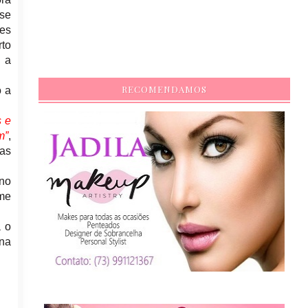
 se
es
rto
​a
RECOMENDAMOS
o a
s e
m”
,
tas
 no
me
a o
 na