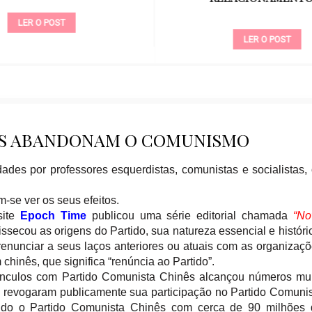
LER O POST
LER O POST
SES ABANDONAM O COMUNISMO
ades por professores esquerdistas, comunistas e socialistas,
-se ver os seus efeitos.
site
Epoch Time
publicou uma série editorial chamada
“
No
dissecou as origens do Partido, sua natureza essencial e históri
renunciar a seus laços anteriores ou atuais com as organizaç
chinês, que significa “renúncia ao Partido”.
vínculos com
Partido Comunista Chinês
alcançou números mui
s revogaram
publicamente
sua participação no Partido Comuni
ando
o Partido Comunista Chinês
com cerca de 90 milhões 