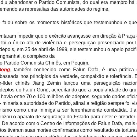
cidiu abandonar o Partido Comunista, do qual era membro há
temendo as represálias das autoridades do regime.
o falou sobre os momentos históricos que testemunhou e qu
entaram impedir que o exército avançasse em direção à Praça
 foi o único ato de violência e perseguição presenciado por 
epois, em 25 de abril de 1999, ele testemunhou o apelo pacíf
ngnanhai, o complexo da
do Partido Comunista Chinês, em Pequim.
Gong
, também conhecido como Falun Dafa, é uma prática 
baseada nos princípios da verdade, compaixão e tolerância.
x-líder chinês Jiang Zemin lançou uma perseguição nacion
adeptos do Falun Gong, acreditando que a popularidade do gr
 havia entre 70 e 100 milhões de adeptos, segundo dados ofici
 minaria a autoridade do Partido, afinal a religião sempre foi vi
ismo como uma inimiga a ser ferrenhamente combatida. Jia
lizou o aparato de segurança do Estado para deter e prender
s. De acordo com o Centro de Informações do Falun Dafa, mais
tos tiveram suas mortes confirmadas como resultado de tortura
uanto estavam em custódia das autoridades do regime, emb