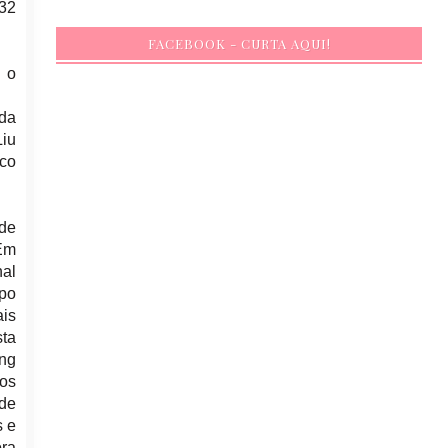
 32
FACEBOOK - CURTA AQUI!
e o
 da
Liu
ico
de
 Em
al
upo
ais
sta
ng
 os
 de
s e
ora