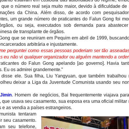
e que o número real seja muito maior, devido à dificuldade de
ormações da China. Além disso, de acordo com pesquisador
tes, um grande número de praticantes do Falun Gong foi mo
órgãos, ou seja, executados sob demanda para abastecer 
hinesa de transplante de órgãos.
n Gong que se reuniram em Pequim em abril de 1999, buscand
ncarcerados arbitrária e injustamente.
 me perguntei como essas pessoas poderiam ser tão asseada
as eu não vi qualquer organizador ou alguém mantendo a orde
aticantes do Falun Gong apelando [ao governo]. Havia tan
s. Eu os admirei grandemente.”
, disse ele. Sua filha, Liu Yangyuan, que também trabalhou
olheu deixar a Liga da Juventude Comunista usando seu no
 Jimin
. Homem de negócios, Bai frequentemente viajava par
o, que usava seu casamento, sua esposa era uma oficial militar
 e as vendia a países estrangeiros.
munista tentaram
ir seu casamento.
am seu telefone,