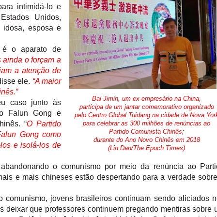
ara intimidá-lo e
 Estados Unidos,
 idosa, esposa e
o é o aparato de
 ainda o forçam a
viam a atenção de
disse ele.
“A maior
inês.”
Bai Jimin, um ex-empresário na China,
eu caso junto às
participa de um jantar comemorativo organizado
 do Falun Gong e
pelo Centro Global Tuidang na cidade de Nova Yor
inês. “
O Partido
para celebrar as 300 milhões de renúncias ao
Partido Comunista Chinês;
 Falun Gong como
durante do Ano Novo Chinês em 2018
los e isolá-los de
(Lin Dan/The Epoch Times)
 abandonando o comunismo por meio da renúncia ao Parti
 mais e mais chineses estão despertando para a verdade sobr
comunismo, jovens brasileiros continuam sendo aliciados n
s deixar que professores continuem pregando mentiras sobre