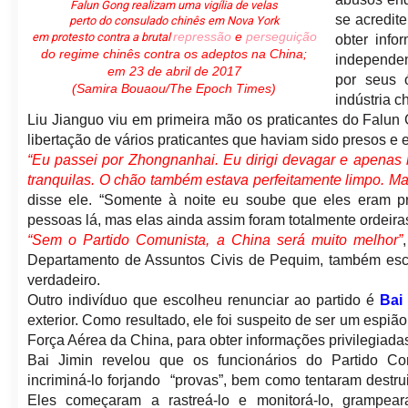
Falun Gong realizam uma vigília de velas
se acredit
perto do consulado chinês em Nova York
repressão
e
perseguição
em protesto contra a brutal
obter inf
do regime chinês contra os adeptos na China;
independen
em 23 de abril de 2017
por seus 
(Samira Bouaou/The Epoch Times)
indústria c
Liu Jianguo viu em primeira mão os praticantes do Falu
libertação de vários praticantes que haviam sido presos e e
“Eu passei por Zhongnanhai. Eu dirigi devagar e apenas
tranquilas. O chão também estava perfeitamente limpo. M
disse ele. “Somente à noite eu soube que eles eram pr
pessoas lá, mas elas ainda assim foram totalmente ordeira
“Sem o Partido Comunista, a China será muito melhor”
Departamento de Assuntos Civis de Pequim, também esc
verdadeiro.
Outro indivíduo que escolheu renunciar ao partido é
Bai
exterior. Como resultado, ele foi suspeito de ser um espiã
Força Aérea da China, para obter informações privilegiadas
Bai Jimin revelou que os funcionários do Partido Co
incriminá-lo forjando “provas”, bem como tentaram destru
Eles começaram a rastreá-lo e monitorá-lo, grampear