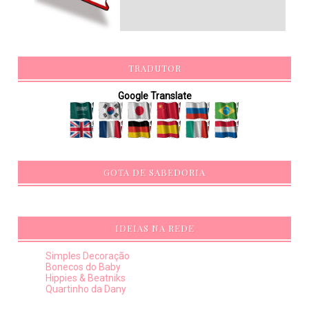
TRADUTOR
Google Translate
GOTA DE SABEDORIA
IDEIAS NA REDE
Simples Decoração
Bonecos do Baby
Hippies & Beatniks
Quartinho da Dany