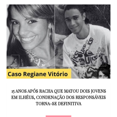
GO
15 ANOS APÓS RACHA QUE MATOU DOIS JOVENS
EM ILHÉUS, CONDENAÇÃO DOS RESPONSÁVEIS
T
O
TORNA-SE DEFINITIVA
U