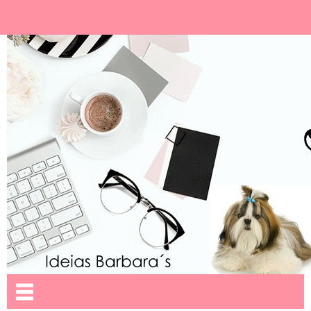
Ideias Barbara´
Nome da aba