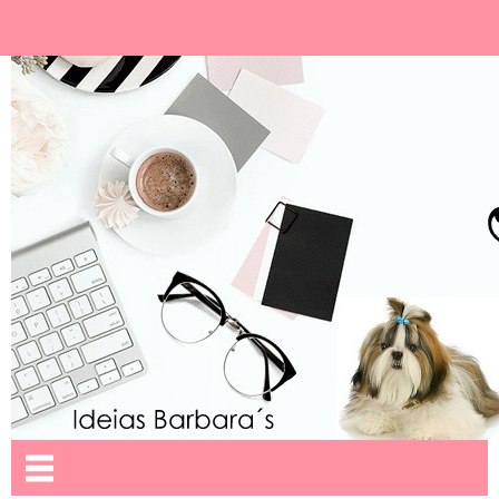
Ideias Barbara´
Nome da aba