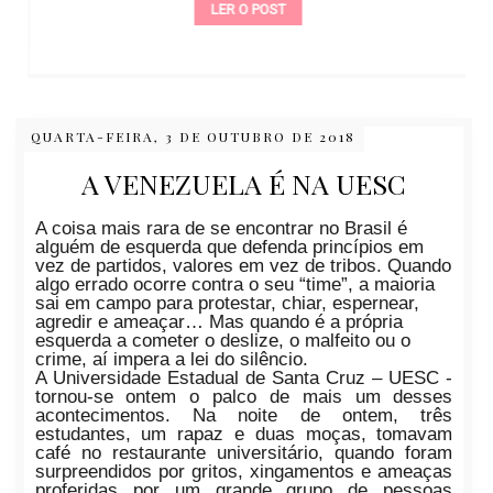
LER O POST
QUARTA-FEIRA, 3 DE OUTUBRO DE 2018
A VENEZUELA É NA UESC
A coisa mais rara de se encontrar no Brasil é
alguém de esquerda que defenda princípios em
vez de partidos, valores em vez de tribos. Quando
algo errado ocorre contra o seu “time”, a maioria
sai em campo para protestar, chiar, espernear,
agredir e ameaçar… Mas quando é a própria
esquerda a cometer o deslize, o malfeito ou o
crime, aí impera a lei do silêncio.
A Universidade Estadual de Santa Cruz – UESC -
tornou-se ontem o palco de mais um desses
acontecimentos. Na noite de ontem, três
estudantes, um rapaz e duas moças, tomavam
café no restaurante universitário, quando foram
surpreendidos por gritos, xingamentos e ameaças
proferidas por um grande grupo de pessoas