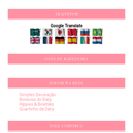
TRADUTOR
Google Translate
GOTA DE SABEDORIA
IDEIAS NA REDE
Simples Decoração
Bonecos do Baby
Hippies & Beatniks
Quartinho da Dany
FALE CONOSCO