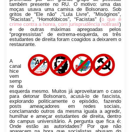
também presente no RU. O motivo: uma das
moças usava uma camisa de Bolsonaro. Sob
gritos de “Ele não” ,“Lula Livre”, ”Misóginos”,
“Racistas”, “Homofóbicos”, “Facistas” (
o que é
crime contra a honra, com jurisprudência noBrasil
)
e de outras máximas apregoadas pelos
“progressistas” de extrema-esquerda, os três
estudantes de direita foram coagidos a deixarem o
restaurante.
A
canal
hice
vem
semp
re da
esquerda mesmo. Muitos já aproveitaram o caso
para detonar Bolsonaro, acusá-lo de fascista,
explorando politicamente o episódio, fazendo
posts ameaçadores em redes sociais,
conclamando outros da mesma iguala a agredir,
humilhar e ameçar estudantes de direita, dentro
do campus universitário. A pergunta que fica é:
Onde estão as autoridades? Por que não
aparecem na hora que socialistas abusam do