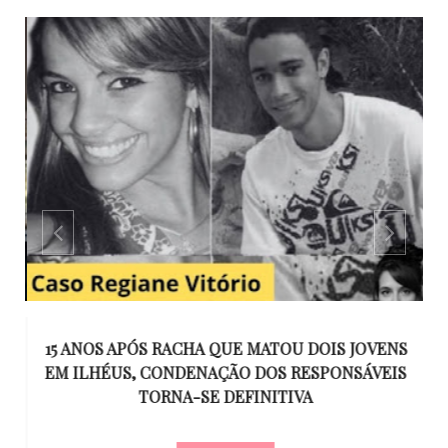
GO
15 ANOS APÓS RACHA QUE MATOU DOIS JOVENS
EM ILHÉUS, CONDENAÇÃO DOS RESPONSÁVEIS
T
O
TORNA-SE DEFINITIVA
U