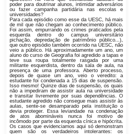
poder para doutrinar alunos, intimidar adversários
ou fazer campanha partidária nas escolas e
universidades?
Para cada episódio como esse da UESC, há mais
de mil que não chegam ao conhecimento público.
Foi assim, empurrando os crimes praticados pela
esquerda dentro do campus universitário
pichação, depredação de patrimônio público...),
que outro episódio também ocorrido na UESC, não
veio a público. Há aproximadamente um ano, um
aluno do curso de Geografia foi agredido a tapas e
teve sua roupa totalmente rasgada por uma
militante esquerdista, dentro da sala de aula, na
presença de uma professora. Aberto processo,
depois de quase um ano, veio o veredito: a
estudante foi condenada a 15 dias de suspensão.
Isso mesmo! Quinze dias de suspensão, os quais
não a impediram de assistir aula na universidade
e transitar livremente por suas dependências. O
estudante agredido não consegue mais assistir às
aulas, sente-se desamparado pela instituição o
devia proteger. Essa leviandade na condenação
de atos abomináveis nunca foi motivo de
incômodo por parte da esquerda cínica e hipócrita.
Os casos que evidenciamos aqui só demonstram
quem são os verdadeiros intolerantes: os