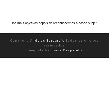
is objetivos depois de reconhecermos a nossa subjetividade." ANAIS NIN
Copyright ©
Ideias Barbara´s
Todos os direitos
reservados
Template by
Elaine Gaspareto