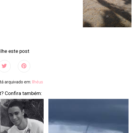
lhe este post
stá arquivado em:
Ilhéus
t? Confira também: