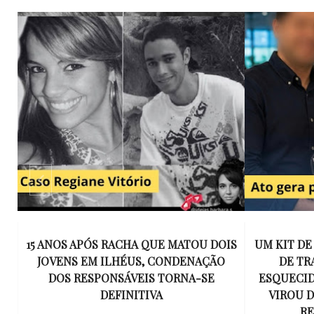
ATOU DOIS
UM KIT DE MAQUIAGEM, UMA COLEGA
DENAÇÃO
DE TRABALHO E UMA ESPOSA
EN
NA-SE
ESQUECIDA: POR QUE UM PRESENTE
D
VIROU DEBATE NACIONAL SOBRE
RELACIONAMENTOS?