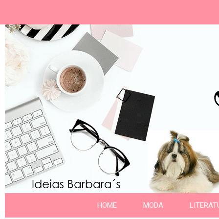
Ideias Barbara´
Nome da aba
HOME
MODA
LITERAT