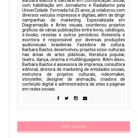
Barbara Bastos é bacharel em Comunicação Social,
com habilitação em Jornalismo e Radialismo pela
UniverCidade. Formada há 25 anos, já colaborou com
diversos veículos impressos e digitais, além de dirigir
campanhas de marketing. Especializada em
Diagramação e Artes visuais, coordenou projetos
gráficos de várias publicações entre livros, catálogos,
e-books, revistas e outros periódicos. Roteirista e
escritora é responsável por diversas produções
audiovisuais brasileiras. Fazedora de cultura,
Barbara Bastos desenvolveu projetos sócio-culturais
nas áreas de artes plásticas, literatura popular,
teatro, dança, cinema e multilinguagens. Além disso,
Barbara Bastos é assessora de imprensa, consultora
editorial, diretora de marketing de entidades sociais,
instrutora de projetos culturais, videomaker,
storyteller, designer de animação, criadora de
conteúdo digital e administradora de sites e páginas
em redes sociais.
INSTAGRAM