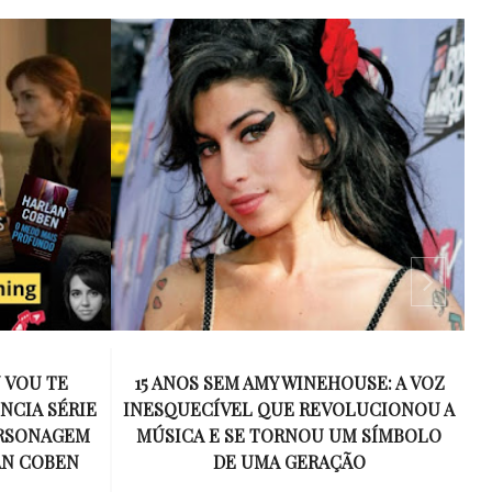
 WINEHOUSE: A VOZ
MEL C SOBE AO ALTAR EM CERIMÔ
E REVOLUCIONOU A
EMOCIONANTE E USA VESTIDO
RNOU UM SÍMBOLO
DESENHADO POR VICTORIA BECK
 GERAÇÃO