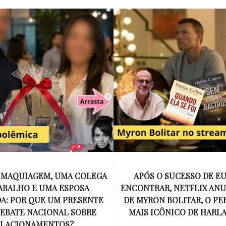
APÓS O SUCESSO DE EU VOU TE
15 ANOS SEM AMY
CONTRAR, NETFLIX ANUNCIA SÉRIE
INESQUECÍVEL QU
E MYRON BOLITAR, O PERSONAGEM
MÚSICA E SE TO
MAIS ICÔNICO DE HARLAN COBEN
DE UMA