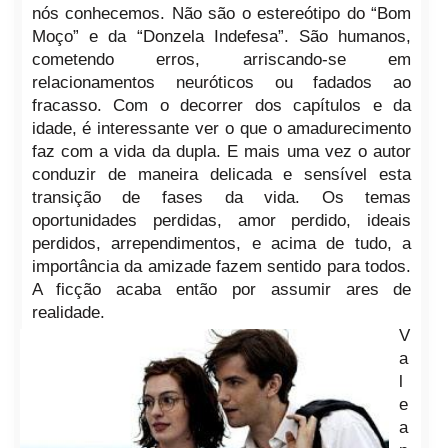
nós conhecemos. Não são o estereótipo do “Bom
Moço” e da “Donzela Indefesa”. São humanos,
cometendo erros, arriscando-se em
relacionamentos neuróticos ou fadados ao
fracasso. Com o decorrer dos capítulos e da
idade, é interessante ver o que o amadurecimento
faz com a vida da dupla. E mais uma vez o autor
conduzir de maneira delicada e sensível esta
transição de fases da vida. Os temas
oportunidades perdidas, amor perdido, ideais
perdidos, arrependimentos, e acima de tudo, a
importância da amizade fazem sentido para todos.
A ficção acaba então por assumir ares de
realidade.
V
a
l
e
a