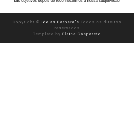
ivos depois de reconhecermos a nossa subjetividade." ANAIS NIN
Copyright ©
Ideias Barbara´s
Todos os direitos
reservados
Template by
Elaine Gaspareto