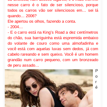
nesse carro é o fato de ser silencioso, porque
todos os carros vão ser silenciosos em… sei lá
quando… 2006?
Ele apertou os olhos, fazendo a conta.
- 2004…
- E o carro está na King’s Road a dez centímetros
do chão, sua barriguinha está espremida embaixo
do volante de couro como uma almofadinha e
você está com aquelas luvas sem dedos, já com
cabelo rareando e sem queixo. Você é um homem
grandão num carro pequeno, com um bronzeado
de peru assado…
P
o
r
é