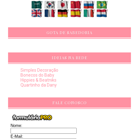
GOTA DE SABEDORIA
IDEIAS NA REDE
Simples Decoração
Bonecos do Baby
Hippies & Beatniks
Quartinho da Dany
FALE CONOSCO
Nome:
E-Mail: