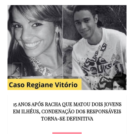
GO
15 ANOS APÓS RACHA QUE MATOU DOIS JOVENS
EM ILHÉUS, CONDENAÇÃO DOS RESPONSÁVEIS
T
O
TORNA-SE DEFINITIVA
U