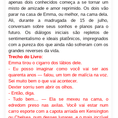
apenas dois conhecidos começa a se tornar um
misto de amizade e amor reprimido. Os dois vão
parar na casa de Emma, ou melhor, na cama dela.
Ali, durante a madrugada de 15 de julho,
conversam sobre seus sonhos e planos para o
futuro. Os diálogos iniciais são repletos de
sentimentalismo e ideais platônicos, impregnados
com a pureza dos que ainda não sofreram com os
grandes reverses da vida.
Trecho do Livro:
Emma tirou o cigarro dos lábios dele.
- Eu posso imaginar como você vai ser aos
quarenta anos — falou, um tom de malícia na voz.
Sei muito bem o que vai acontecer.
Dexter sorriu sem abrir os olhos.
- Então, diga.
- Tudo bem… — Ela se mexeu na cama, o
edredom preso nas axilas. Você vai estar num
carro esporte com a capota arriada em Kensington
ou Chelsea, num desses lugares, e o mais incrível