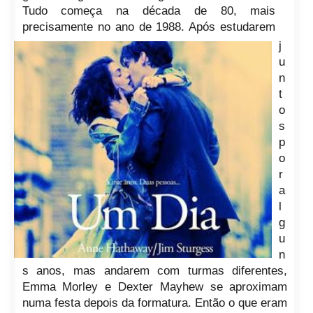
Tudo começa na década de 80, mais
precisamente no ano de 1988. Após estudarem
j
u
n
t
o
s
p
o
r
a
l
g
u
n
s anos, mas andarem com turmas diferentes,
Emma Morley e Dexter Mayhew se aproximam
numa festa depois da formatura. Então o que eram