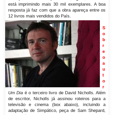
está imprimindo mais 30 mil exemplares. A boa
resposta já faz com que a obra apareça entre os
12 livros mais vendidos do País.
S
o
b
r
e
o
a
u
t
o
r
Um Dia
é o terceiro livro de David Nicholls. Além
de escritor, Nicholls já assinou roteiros para a
televisão e cinema (box abaixo), incluindo a
adaptação de Simpático, peça de Sam Shepard,