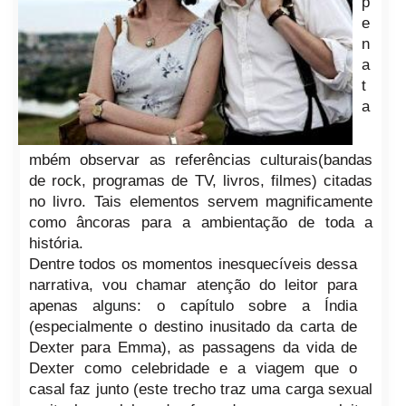
p
e
n
a
t
a
mbém observar as referências culturais(bandas
de rock, programas de TV, livros, filmes) citadas
no livro. Tais elementos servem magnificamente
como âncoras para a ambientação de toda a
história.
Dentre todos os momentos inesquecíveis dessa
narrativa, vou chamar atenção do leitor para
apenas alguns: o capítulo sobre a Índia
(especialmente o destino inusitado da carta de
Dexter para Emma), as passagens da vida de
Dexter como celebridade e a viagem que o
casal faz junto (este trecho traz uma carga sexual