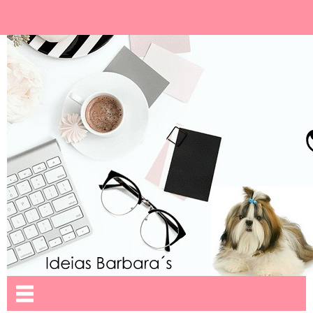
Ideias Barbara´
Nome da aba