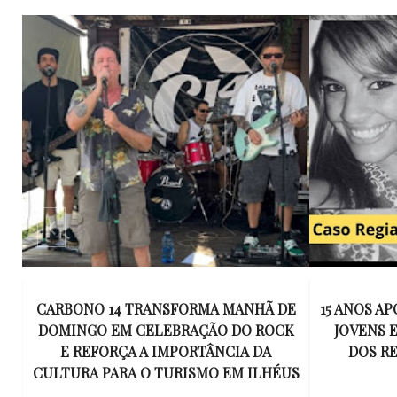
E
15 ANOS APÓS RACHA QUE MATOU DOIS
UM KIT D
K
JOVENS EM ILHÉUS, CONDENAÇÃO
DE TR
DOS RESPONSÁVEIS TORNA-SE
ESQUECID
US
DEFINITIVA
VIROU 
R