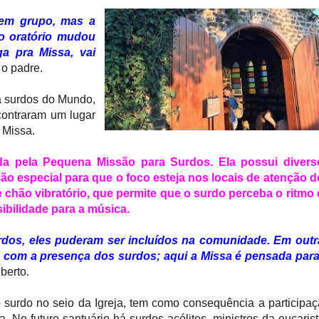
 em grupo, mas a
 o oratório mudou
ga pra Missa, vai
 o padre.
ra surdos do Mundo,
contraram um lugar
 Missa.
rada pela Pequena Missão para Surdos. Ela possui divers
o especial para que o foco esteja nos locais de atenção 
e chão vibratório, que permite que o surdo perceba o ritmo
ibilidade para a música.
urdos, eles puderam ser incluídos na comunidade. Em outr
s com a presença dos surdos; aqui a Missa é pensada para
iberto.
 surdo no seio da Igreja, tem como consequência a participa
 No futuro santuário há surdos acólitos, ministros da eucarist