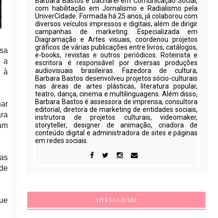
Barbara Bastos é bacharel em Comunicação Social,
com habilitação em Jornalismo e Radialismo pela
UniverCidade. Formada há 25 anos, já colaborou com
diversos veículos impressos e digitais, além de dirigir
campanhas de marketing. Especializada em
Diagramação e Artes visuais, coordenou projetos
gráficos de várias publicações entre livros, catálogos,
ssa
e-books, revistas e outros periódicos. Roteirista e
 a
escritora é responsável por diversas produções
audiovisuais brasileiras. Fazedora de cultura,
o à
Barbara Bastos desenvolveu projetos sócio-culturais
nas áreas de artes plásticas, literatura popular,
teatro, dança, cinema e multilinguagens. Além disso,
Barbara Bastos é assessora de imprensa, consultora
har
editorial, diretora de marketing de entidades sociais,
ara
instrutora de projetos culturais, videomaker,
am
storyteller, designer de animação, criadora de
conteúdo digital e administradora de sites e páginas
em redes sociais.
das
 de
INSTAGRAM
que