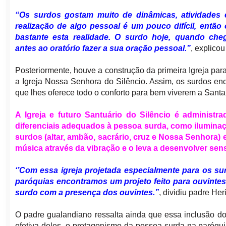
“Os surdos gostam muito de dinâmicas, atividades
realização de algo pessoal é um pouco difícil, então
bastante esta realidade. O surdo hoje, quando che
antes ao oratório fazer a sua oração pessoal.”
, explicou
Posteriormente, houve a construção da primeira Igreja pa
a Igreja Nossa Senhora do Silêncio. Assim, os surdos en
que lhes oferece todo o conforto para bem viverem a Santa
A Igreja e futuro Santuário do Silêncio é administ
diferenciais adequados à pessoa surda, como iluminaçã
surdos (altar, ambão, sacrário, cruz e Nossa Senhora) 
música através da vibração e o leva a desenvolver sens
‘’Com essa igreja projetada especialmente para os s
paróquias encontramos um projeto feito para ouvinte
surdo com a presença dos ouvintes.”
, dividiu padre Her
O padre gualandiano ressalta ainda que essa inclusão do
efetiva deles, o protagonismo da pessoa surda na paróquia.