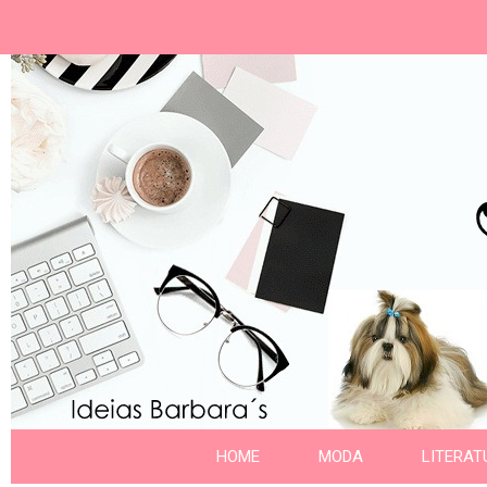
Ideias Barbara´
Nome da aba
HOME
MODA
LITERAT