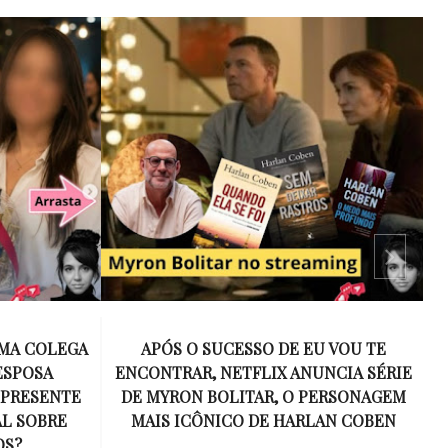
 VOU TE
15 ANOS SEM AMY WINEHOUSE: A VOZ
NCIA SÉRIE
INESQUECÍVEL QUE REVOLUCIONOU A
ERSONAGEM
MÚSICA E SE TORNOU UM SÍMBOLO
AN COBEN
DE UMA GERAÇÃO