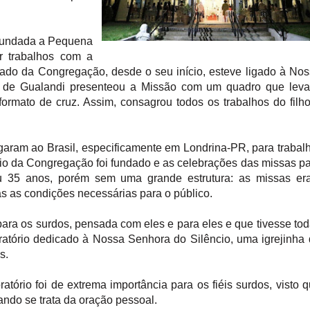
 fundada a Pequena
r trabalhos com a
olado da Congregação, desde o seu início, esteve ligado à No
 de Gualandi presenteou a Missão com um quadro que leva
mato de cruz. Assim, consagrou todos os trabalhos do filh
ram ao Brasil, especificamente em Londrina-PR, para trabal
io da Congregação foi fundado e as celebrações das missas p
ou 35 anos, porém sem uma grande estrutura: as missas er
s as condições necessárias para o público.
para os surdos, pensada com eles e para eles e que tivesse to
oratório dedicado à Nossa Senhora do Silêncio, uma igrejinha
s.
atório foi de extrema importância para os fiéis surdos, visto 
ndo se trata da oração pessoal.