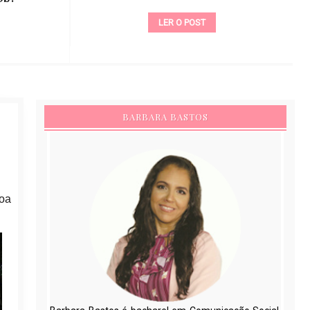
LER O POST
BARBARA BASTOS
soa