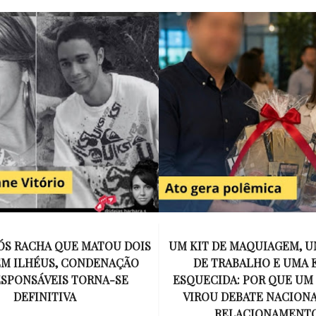
E MAQUIAGEM, UMA COLEGA
APÓS O SUCESSO DE EU
ABALHO E UMA ESPOSA
ENCONTRAR, NETFLIX ANU
A: POR QUE UM PRESENTE
DE MYRON BOLITAR, O P
DEBATE NACIONAL SOBRE
MAIS ICÔNICO DE HARL
ELACIONAMENTOS?