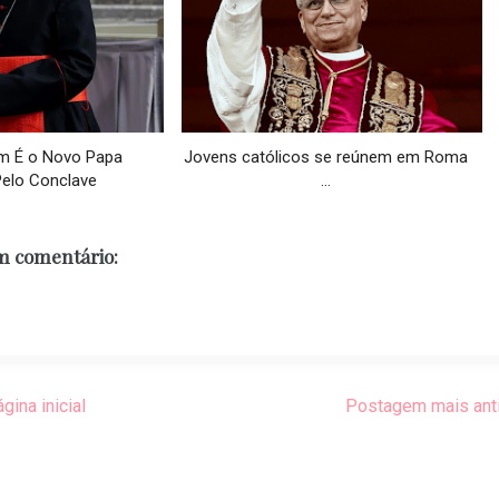
m É o Novo Papa
Jovens católicos se reúnem em Roma
Pelo Conclave
...
 comentário:
gina inicial
Postagem mais ant