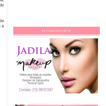
rdo
 da
a a
RECOMENDAMOS