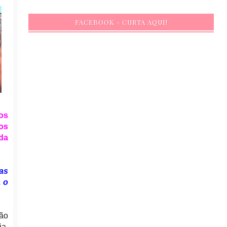
FACEBOOK - CURTA AQUI!
os
dos
 da
as
 o
ção
ia,