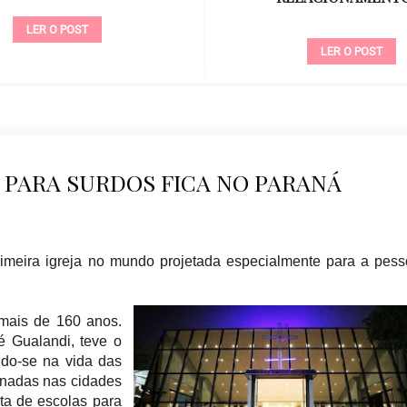
LER O POST
LER O POST
A PARA SURDOS FICA NO PARANÁ
rimeira igreja no mundo projetada especialmente para a pes
mais de 160 anos.
é Gualandi, teve o
ndo-se na vida das
onadas nas cidades
ta de escolas para