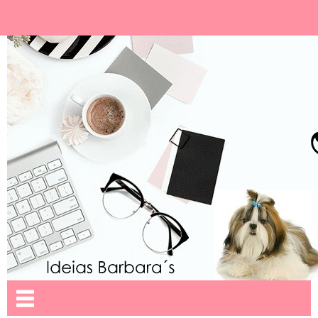
Ideias Barbara´
Nome da aba