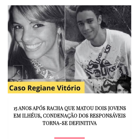
GO
15 ANOS APÓS RACHA QUE MATOU DOIS JOVENS
EM ILHÉUS, CONDENAÇÃO DOS RESPONSÁVEIS
T
O
TORNA-SE DEFINITIVA
U