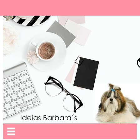
Ideias Barbara´
Nome da aba