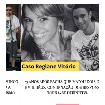
GO
15 ANOS APÓS RACHA QUE MATOU DOIS JOVENS
EM ILHÉUS, CONDENAÇÃO DOS RESPONSÁVEIS
T
O
TORNA-SE DEFINITIVA
U