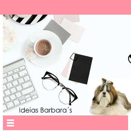
Ideias Barbara´
Nome da aba