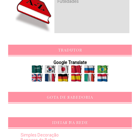
Futilidades
TRADUTOR
Google Translate
GOTA DE SABEDORIA
IDEIAS NA REDE
Simples Decoração
Bonecos do Baby