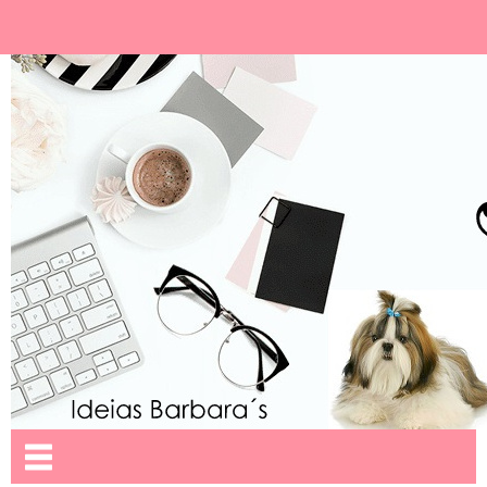
Ideias Barbara´
Nome da aba