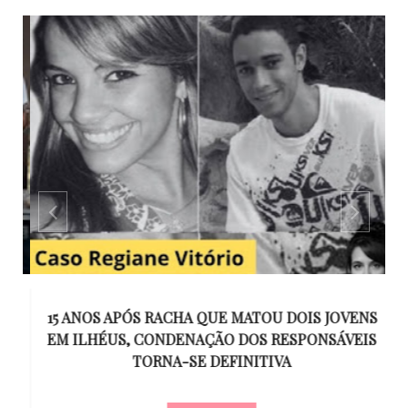
GO
15 ANOS APÓS RACHA QUE MATOU DOIS JOVENS
EM ILHÉUS, CONDENAÇÃO DOS RESPONSÁVEIS
T
O
TORNA-SE DEFINITIVA
U