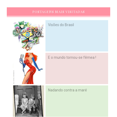
POSTAGENS MAIS VISITADAS
Visões do Brasil
E o mundo tornou-se fêmea !
Nadando contra a maré