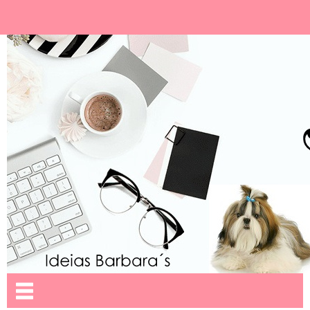
Ideias Barbara´
Nome da aba