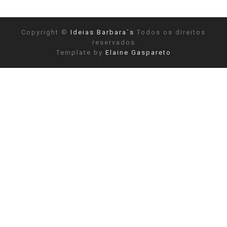
Copyright ©
Ideias Barbara´s
Todos os direitos
reservados
Template by
Elaine Gaspareto