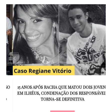
GO
15 ANOS APÓS RACHA QUE MATOU DOIS JOVENS
EM ILHÉUS, CONDENAÇÃO DOS RESPONSÁVEIS
T
O
TORNA-SE DEFINITIVA
U