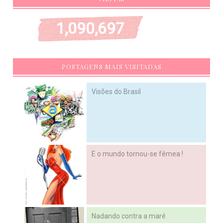
1,090,697
POSTAGENS MAIS VISITADAS
Visões do Brasil
E o mundo tornou-se fêmea !
Nadando contra a maré