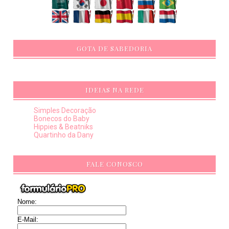
GOTA DE SABEDORIA
IDEIAS NA REDE
Simples Decoração
Bonecos do Baby
Hippies & Beatniks
Quartinho da Dany
FALE CONOSCO
Nome:
E-Mail: