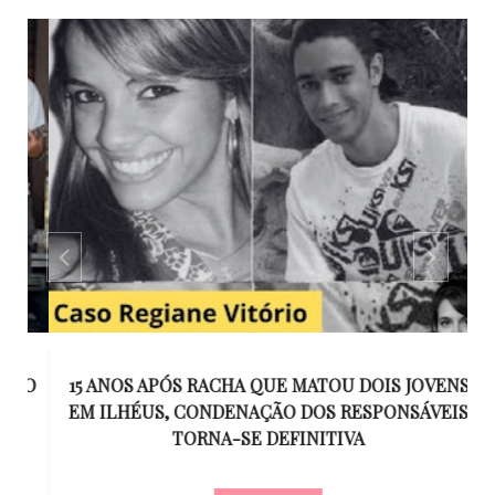
GO
15 ANOS APÓS RACHA QUE MATOU DOIS JOVENS
EM ILHÉUS, CONDENAÇÃO DOS RESPONSÁVEIS
T
O
TORNA-SE DEFINITIVA
U