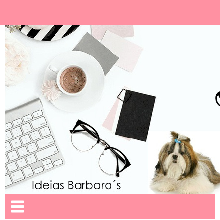
Ideias Barbara´
Nome da aba