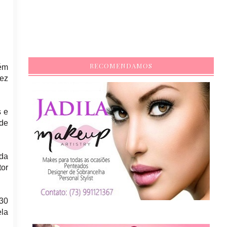
RECOMENDAMOS
bém
dez
s e
 de
ada
tor
 30
ela