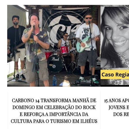
E
15 ANOS APÓS RACHA QUE MATOU DOIS
UM KIT D
K
JOVENS EM ILHÉUS, CONDENAÇÃO
DE TR
DOS RESPONSÁVEIS TORNA-SE
ESQUECID
US
DEFINITIVA
VIROU 
R