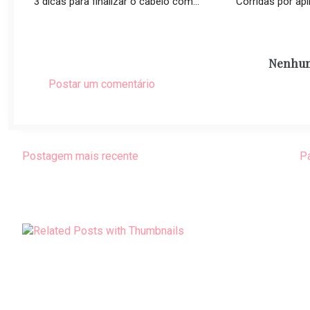
3 dicas para finalizar o cabelo com...
Corridas por apli
Nenhum
Postar um comentário
Postagem mais recente
Pá