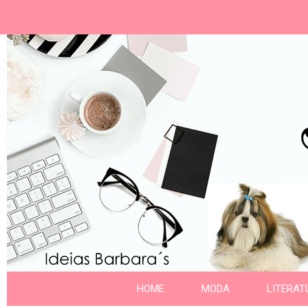
Ideias Barbara´
Nome da aba
HOME
MODA
LITERAT