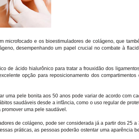
ssom microfocado e os bioestimuladores de colágeno, que tam
lágeno, desempenhando um papel crucial no combate à flaci
ico de ácido hialurônico para tratar a frouxidão dos ligamento
excelente opção para reposicionamento dos compartimentos
ar uma pele bonita aos 50 anos pode variar de acordo com c
ábitos saudáveis desde a infância, como o uso regular de prote
ra promover uma pele saudável.
adores de colágeno, pode ser considerada já a partir dos 25 a
m essas práticas, as pessoas poderão ostentar uma aparência b