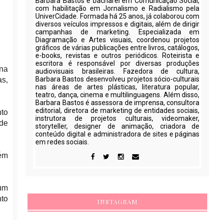
Barbara Bastos é bacharel em Comunicação Social,
com habilitação em Jornalismo e Radialismo pela
UniverCidade. Formada há 25 anos, já colaborou com
diversos veículos impressos e digitais, além de dirigir
campanhas de marketing. Especializada em
Diagramação e Artes visuais, coordenou projetos
gráficos de várias publicações entre livros, catálogos,
e-books, revistas e outros periódicos. Roteirista e
escritora é responsável por diversas produções
 na
audiovisuais brasileiras. Fazedora de cultura,
Barbara Bastos desenvolveu projetos sócio-culturais
as,
nas áreas de artes plásticas, literatura popular,
teatro, dança, cinema e multilinguagens. Além disso,
Barbara Bastos é assessora de imprensa, consultora
editorial, diretora de marketing de entidades sociais,
nto
instrutora de projetos culturais, videomaker,
 de
storyteller, designer de animação, criadora de
conteúdo digital e administradora de sites e páginas
em redes sociais.
bém
um
nto
INSTAGRAM