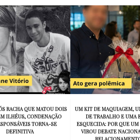
E MAQUIAGEM, UMA COLEGA
APÓS O SUCESSO DE EU
ABALHO E UMA ESPOSA
ENCONTRAR, NETFLIX ANU
A: POR QUE UM PRESENTE
DE MYRON BOLITAR, O P
DEBATE NACIONAL SOBRE
MAIS ICÔNICO DE HARL
ELACIONAMENTOS?