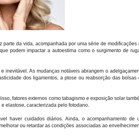
az parte da vida, acompanhada por uma série de modificações
 que podem impactar a autoestima como o surgimento de rug
al e inevitável. As mudanças notáveis abrangem o adelgaçame
lasticidade dos ligamentos, a ptose ou reabsorção das bolsas
 disso, fatores externos como tabagismo e exposição solar tam
 elastose, caracterizada pelo fotodano.
ável haver cuidados diários. Ainda, o acompanhamento de 
 melhorar ou retardar as condições associadas ao envelhecime