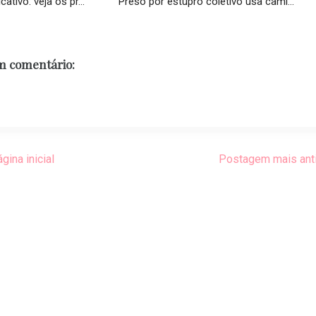
cativo: veja os pr...
Preso por estupro coletivo usa cami...
 comentário:
gina inicial
Postagem mais ant