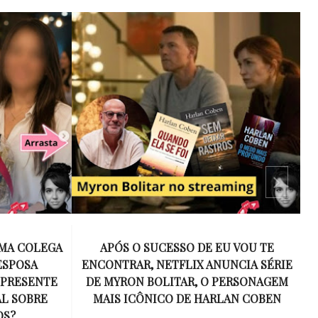
 VOU TE
15 ANOS SEM AMY WINEHOUSE: A VOZ
NCIA SÉRIE
INESQUECÍVEL QUE REVOLUCIONOU A
ERSONAGEM
MÚSICA E SE TORNOU UM SÍMBOLO
AN COBEN
DE UMA GERAÇÃO