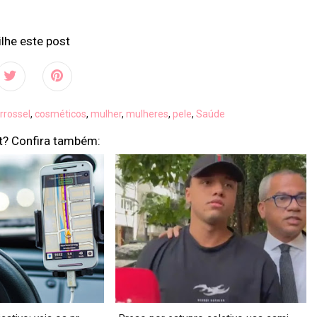
lhe este post
rrossel
,
cosméticos
,
mulher
,
mulheres
,
pele
,
Saúde
t? Confira também: