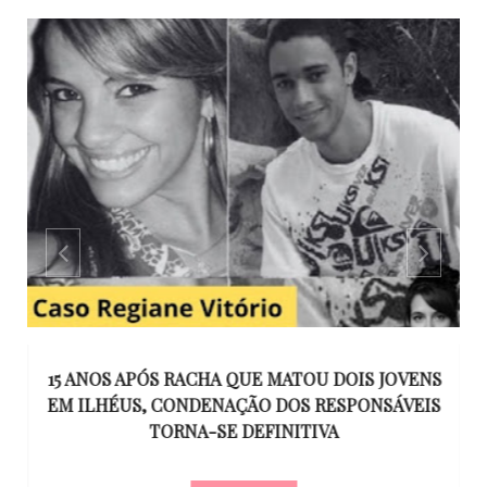
GO
15 ANOS APÓS RACHA QUE MATOU DOIS JOVENS
EM ILHÉUS, CONDENAÇÃO DOS RESPONSÁVEIS
T
O
TORNA-SE DEFINITIVA
U