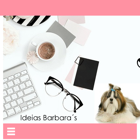
Ideias Barbara´
Nome da aba