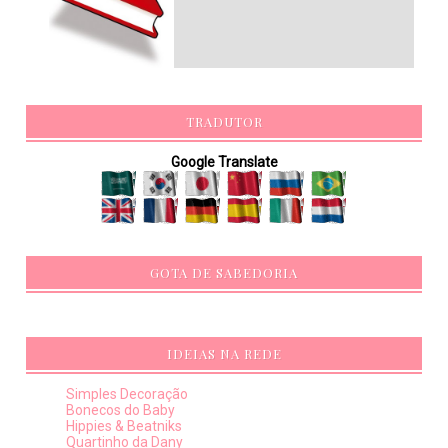
TRADUTOR
Google Translate
GOTA DE SABEDORIA
IDEIAS NA REDE
Simples Decoração
Bonecos do Baby
Hippies & Beatniks
Quartinho da Dany