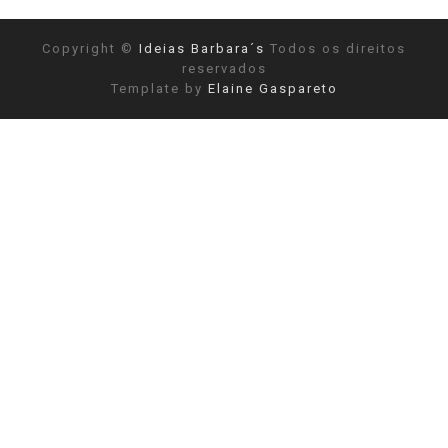
Copyright ©
Ideias Barbara´s
Todos os direitos
reservados
Template by
Elaine Gaspareto