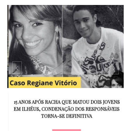
GO
15 ANOS APÓS RACHA QUE MATOU DOIS JOVENS
EM ILHÉUS, CONDENAÇÃO DOS RESPONSÁVEIS
T
O
TORNA-SE DEFINITIVA
U