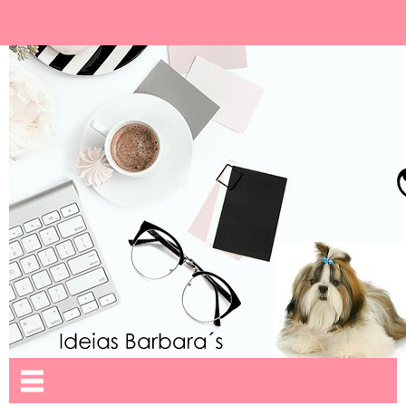
Ideias Barbara´
Nome da aba