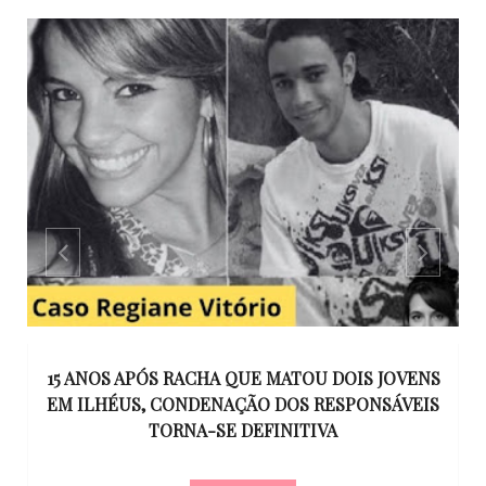
GO
15 ANOS APÓS RACHA QUE MATOU DOIS JOVENS
EM ILHÉUS, CONDENAÇÃO DOS RESPONSÁVEIS
T
O
TORNA-SE DEFINITIVA
U