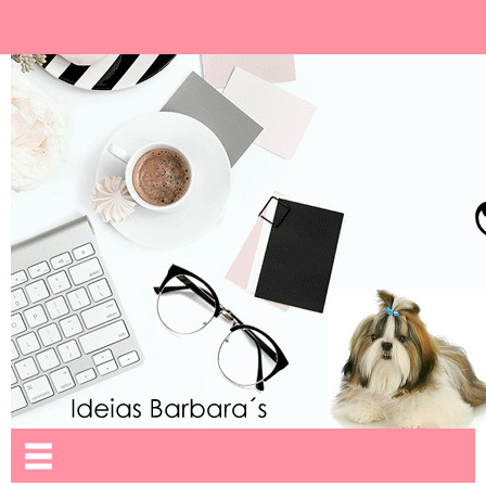
Ideias Barbara´
Nome da aba