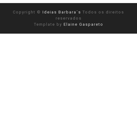
Copyright ©
Ideias Barbara´s
Todos os direitos
reservados
Template by
Elaine Gaspareto