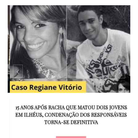
GO
15 ANOS APÓS RACHA QUE MATOU DOIS JOVENS
EM ILHÉUS, CONDENAÇÃO DOS RESPONSÁVEIS
T
O
TORNA-SE DEFINITIVA
U