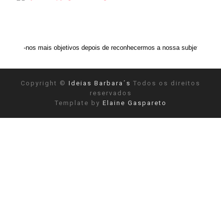
ais objetivos depois de reconhecermos a nossa subjetividade." ANAIS NIN
Copyright ©
Ideias Barbara´s
Todos os direitos
reservados
Template by
Elaine Gaspareto