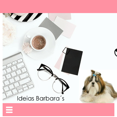
Ideias Barbara´
Nome da aba