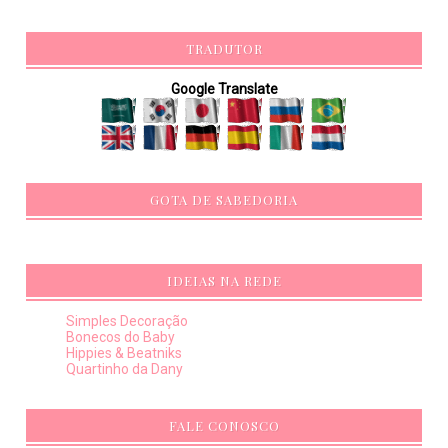
TRADUTOR
Google Translate
GOTA DE SABEDORIA
IDEIAS NA REDE
Simples Decoração
Bonecos do Baby
Hippies & Beatniks
Quartinho da Dany
FALE CONOSCO