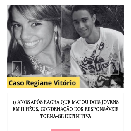
GO
15 ANOS APÓS RACHA QUE MATOU DOIS JOVENS
EM ILHÉUS, CONDENAÇÃO DOS RESPONSÁVEIS
T
O
TORNA-SE DEFINITIVA
U