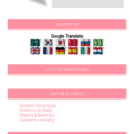
TRADUTOR
Google Translate
GOTA DE SABEDORIA
IDEIAS NA REDE
Simples Decoração
Bonecos do Baby
Hippies & Beatniks
Quartinho da Dany