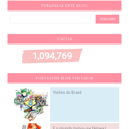
PESQUISAR ESTE BLOG
VISITAS
1,094,769
POSTAGENS MAIS VISITADAS
Visões do Brasil
E o mundo tornou-se fêmea !