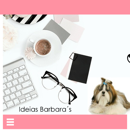
Ideias Barbara´
Nome da aba