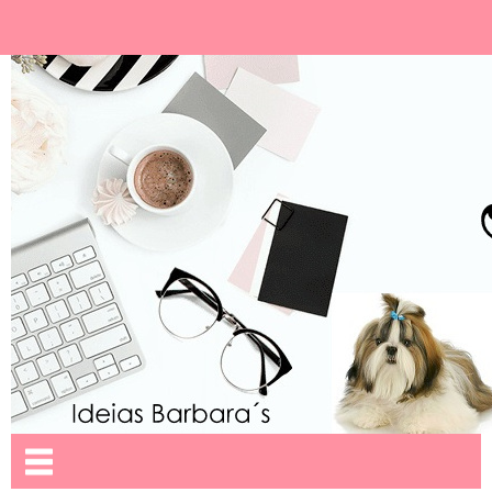
Ideias Barbara´
Nome da aba