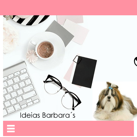
Ideias Barbara´
Nome da aba