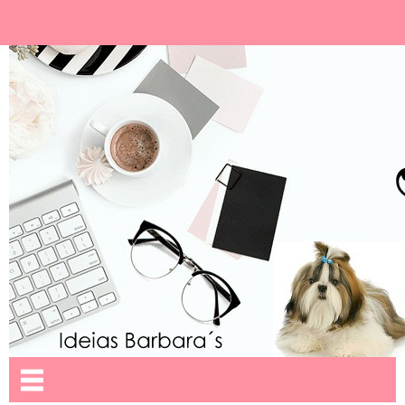
Ideias Barbara´
Nome da aba