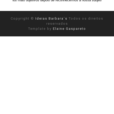
s objetivos depois de reconhecermos a nossa subjetividade." ANAIS NIN
Copyright ©
Ideias Barbara´s
Todos os direitos
reservados
Template by
Elaine Gaspareto