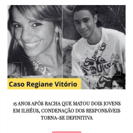
GO
15 ANOS APÓS RACHA QUE MATOU DOIS JOVENS
EM ILHÉUS, CONDENAÇÃO DOS RESPONSÁVEIS
T
O
TORNA-SE DEFINITIVA
U