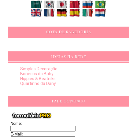
GOTA DE SABEDORIA
IDEIAS NA REDE
Simples Decoração
Bonecos do Baby
Hippies & Beatniks
Quartinho da Dany
FALE CONOSCO
Nome:
E-Mail: