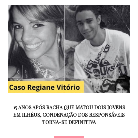
GO
15 ANOS APÓS RACHA QUE MATOU DOIS JOVENS
EM ILHÉUS, CONDENAÇÃO DOS RESPONSÁVEIS
T
O
TORNA-SE DEFINITIVA
U