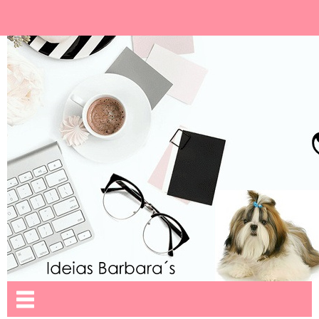
Ideias Barbara´
Nome da aba