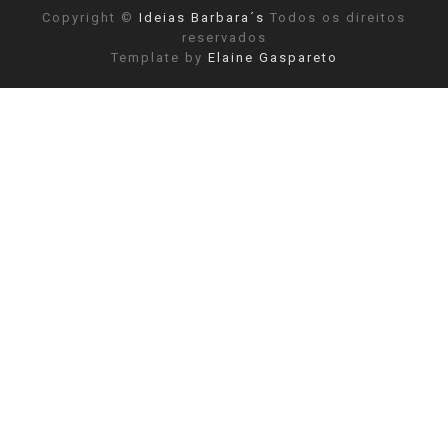
Copyright ©
Ideias Barbara´s
Todos os direitos
reservados
Template by
Elaine Gaspareto