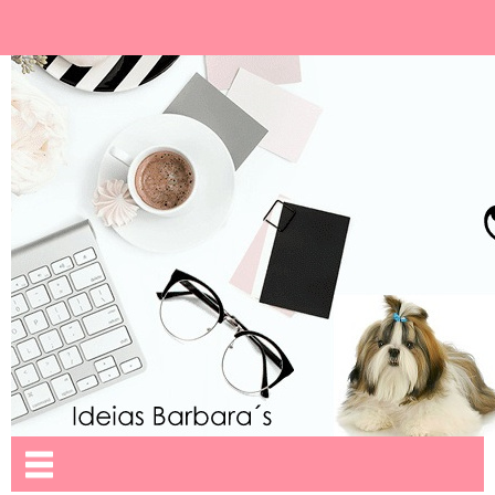
Ideias Barbara´
Nome da aba