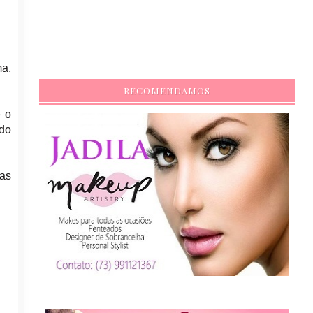
a,
RECOMENDAMOS
e o
odo
as