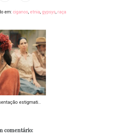
ado em:
ciganos
,
etnia
,
gypsys
,
raça
entação estigmati...
 comentário: