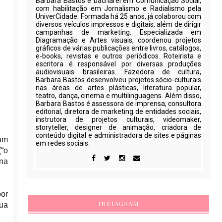
Barbara Bastos é bacharel em Comunicação Social,
com habilitação em Jornalismo e Radialismo pela
UniverCidade. Formada há 25 anos, já colaborou com
diversos veículos impressos e digitais, além de dirigir
campanhas de marketing. Especializada em
Diagramação e Artes visuais, coordenou projetos
gráficos de várias publicações entre livros, catálogos,
e-books, revistas e outros periódicos. Roteirista e
escritora é responsável por diversas produções
audiovisuais brasileiras. Fazedora de cultura,
Barbara Bastos desenvolveu projetos sócio-culturais
nas áreas de artes plásticas, literatura popular,
teatro, dança, cinema e multilinguagens. Além disso,
Barbara Bastos é assessora de imprensa, consultora
editorial, diretora de marketing de entidades sociais,
instrutora de projetos culturais, videomaker,
storyteller, designer de animação, criadora de
conteúdo digital e administradora de sites e páginas
am
em redes sociais.
“o
 na
por
INSTAGRAM
sua