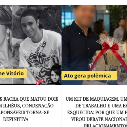
E MAQUIAGEM, UMA COLEGA
APÓS O SUCESSO DE EU
ABALHO E UMA ESPOSA
ENCONTRAR, NETFLIX ANU
A: POR QUE UM PRESENTE
DE MYRON BOLITAR, O P
DEBATE NACIONAL SOBRE
MAIS ICÔNICO DE HARL
ELACIONAMENTOS?