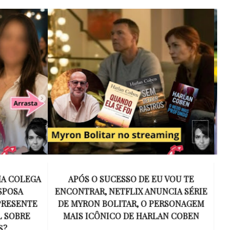
 VOU TE
15 ANOS SEM AMY WINEHOUSE: A VOZ
NCIA SÉRIE
INESQUECÍVEL QUE REVOLUCIONOU A
ERSONAGEM
MÚSICA E SE TORNOU UM SÍMBOLO
AN COBEN
DE UMA GERAÇÃO