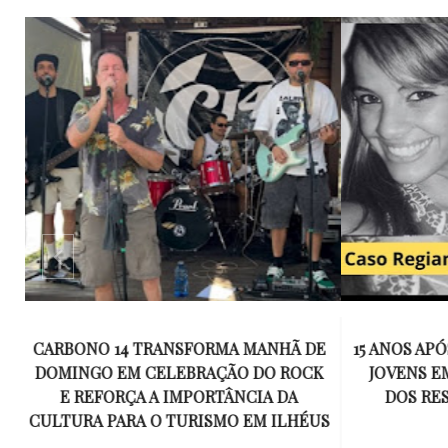
E
15 ANOS APÓS RACHA QUE MATOU DOIS
UM KIT D
K
JOVENS EM ILHÉUS, CONDENAÇÃO
DE TR
DOS RESPONSÁVEIS TORNA-SE
ESQUECID
US
DEFINITIVA
VIROU 
R