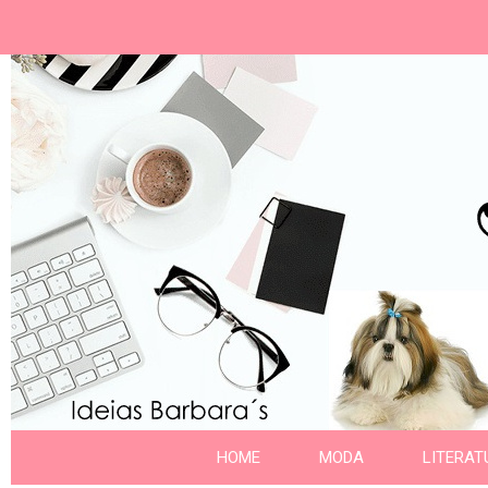
Ideias Barbara´
Nome da aba
HOME
MODA
LITERAT