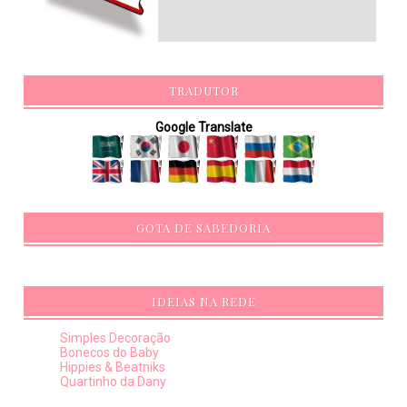
TRADUTOR
Google Translate
GOTA DE SABEDORIA
IDEIAS NA REDE
Simples Decoração
Bonecos do Baby
Hippies & Beatniks
Quartinho da Dany