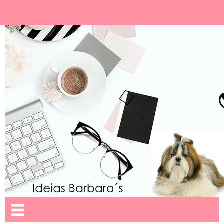
Ideias Barbara´
Nome da aba