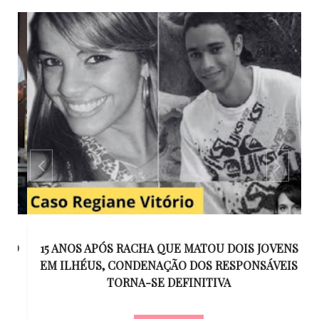
GO
15 ANOS APÓS RACHA QUE MATOU DOIS JOVENS
EM ILHÉUS, CONDENAÇÃO DOS RESPONSÁVEIS
T
O
TORNA-SE DEFINITIVA
U