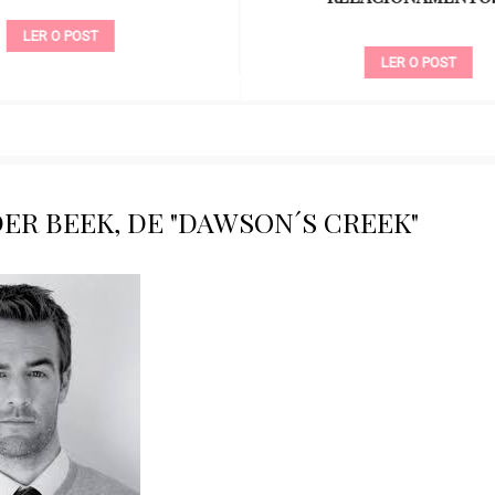
LER O POST
LER O POST
ER BEEK, DE "DAWSON´S CREEK"