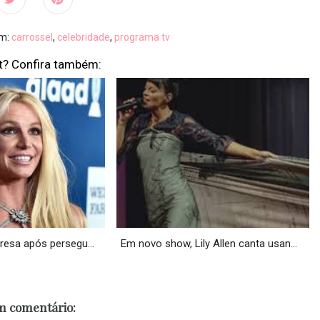
em:
carrossel
,
celebridade
,
programa tv
t? Confira também:
resa após persegu...
Em novo show, Lily Allen canta usan...
 comentário: