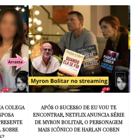
 VOU TE
15 ANOS SEM AMY WINEHOUSE: A VOZ
NCIA SÉRIE
INESQUECÍVEL QUE REVOLUCIONOU A
ERSONAGEM
MÚSICA E SE TORNOU UM SÍMBOLO
AN COBEN
DE UMA GERAÇÃO