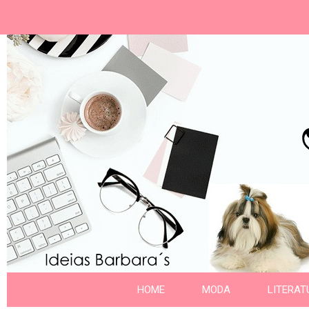
Ideias Barbara´
Nome da aba
HOME
MODA
LITERAT