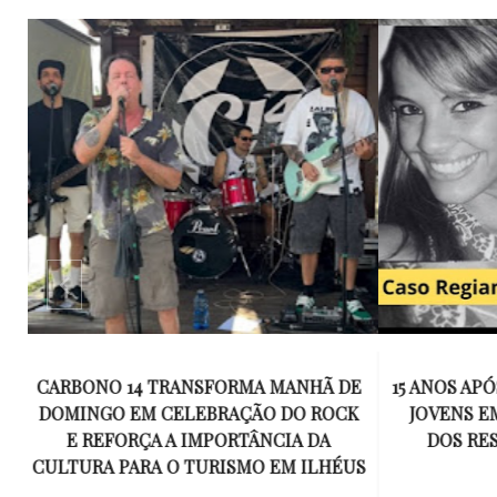
E
15 ANOS APÓS RACHA QUE MATOU DOIS
UM KIT D
K
JOVENS EM ILHÉUS, CONDENAÇÃO
DE TR
DOS RESPONSÁVEIS TORNA-SE
ESQUECID
US
DEFINITIVA
VIROU 
R