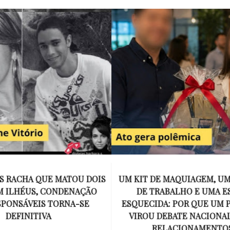
E MAQUIAGEM, UMA COLEGA
APÓS O SUCESSO DE EU
ABALHO E UMA ESPOSA
ENCONTRAR, NETFLIX ANU
A: POR QUE UM PRESENTE
DE MYRON BOLITAR, O P
DEBATE NACIONAL SOBRE
MAIS ICÔNICO DE HARL
ELACIONAMENTOS?