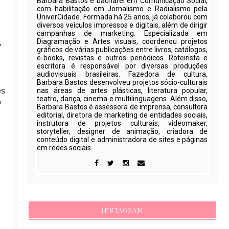
Barbara Bastos é bacharel em Comunicação Social,
com habilitação em Jornalismo e Radialismo pela
UniverCidade. Formada há 25 anos, já colaborou com
diversos veículos impressos e digitais, além de dirigir
campanhas de marketing. Especializada em
Diagramação e Artes visuais, coordenou projetos
y
gráficos de várias publicações entre livros, catálogos,
e-books, revistas e outros periódicos. Roteirista e
escritora é responsável por diversas produções
audiovisuais brasileiras. Fazedora de cultura,
Barbara Bastos desenvolveu projetos sócio-culturais
es
nas áreas de artes plásticas, literatura popular,
teatro, dança, cinema e multilinguagens. Além disso,
o
Barbara Bastos é assessora de imprensa, consultora
editorial, diretora de marketing de entidades sociais,
instrutora de projetos culturais, videomaker,
storyteller, designer de animação, criadora de
conteúdo digital e administradora de sites e páginas
em redes sociais.
INSTAGRAM