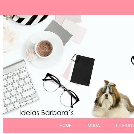
Ideias Barbara´
Nome da aba
HOME
MODA
LITERAT