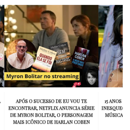
 VOU TE
15 ANOS SEM AMY WINEHOUSE: A VOZ
NCIA SÉRIE
INESQUECÍVEL QUE REVOLUCIONOU A
ERSONAGEM
MÚSICA E SE TORNOU UM SÍMBOLO
AN COBEN
DE UMA GERAÇÃO