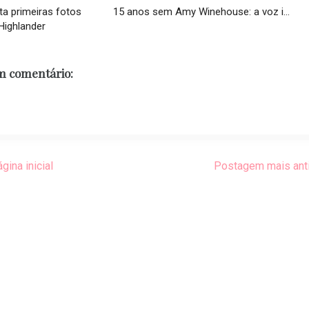
ta primeiras fotos
15 anos sem Amy Winehouse: a voz i...
ighlander
 comentário:
gina inicial
Postagem mais ant