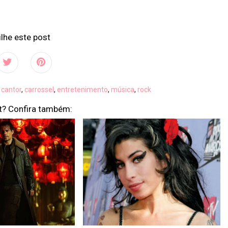
lhe este post
,
cantor
,
carrossel
,
entretenimento
,
música
,
rock
t? Confira também: