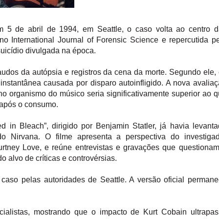
 5 de abril de 1994, em Seattle, o caso volta ao centro d
o International Journal of Forensic Science e repercutida p
suicídio divulgada na época.
 laudos da autópsia e registros da cena da morte. Segundo ele,
instantânea causada por disparo autoinfligido. A nova avalia
o organismo do músico seria significativamente superior ao 
 após o consumo.
n Bleach”, dirigido por Benjamin Statler, já havia levant
do Nirvana. O filme apresenta a perspectiva do investigad
urtney Love, e reúne entrevistas e gravações que questiona
 alvo de críticas e controvérsias.
 caso pelas autoridades de Seattle. A versão oficial perman
ialistas, mostrando que o impacto de Kurt Cobain ultrapas