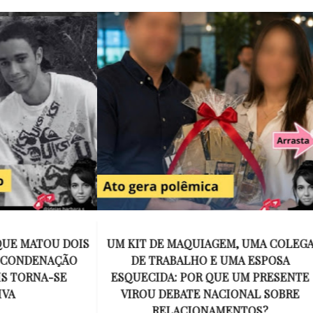
E MAQUIAGEM, UMA COLEGA
APÓS O SUCESSO DE EU
ABALHO E UMA ESPOSA
ENCONTRAR, NETFLIX ANU
A: POR QUE UM PRESENTE
DE MYRON BOLITAR, O P
DEBATE NACIONAL SOBRE
MAIS ICÔNICO DE HARL
ELACIONAMENTOS?