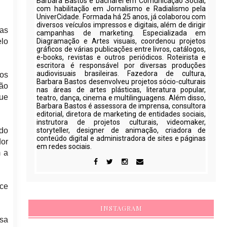
Barbara Bastos é bacharel em Comunicação Social,
com habilitação em Jornalismo e Radialismo pela
UniverCidade. Formada há 25 anos, já colaborou com
diversos veículos impressos e digitais, além de dirigir
as
campanhas de marketing. Especializada em
elo
Diagramação e Artes visuais, coordenou projetos
gráficos de várias publicações entre livros, catálogos,
e-books, revistas e outros periódicos. Roteirista e
escritora é responsável por diversas produções
audiovisuais brasileiras. Fazedora de cultura,
 os
Barbara Bastos desenvolveu projetos sócio-culturais
ção
nas áreas de artes plásticas, literatura popular,
que
teatro, dança, cinema e multilinguagens. Além disso,
Barbara Bastos é assessora de imprensa, consultora
editorial, diretora de marketing de entidades sociais,
instrutora de projetos culturais, videomaker,
ado
storyteller, designer de animação, criadora de
conteúdo digital e administradora de sites e páginas
or
em redes sociais.
m a
ece
INSTAGRAM
sa