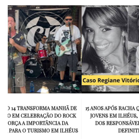
E
15 ANOS APÓS RACHA QUE MATOU DOIS
UM KIT D
K
JOVENS EM ILHÉUS, CONDENAÇÃO
DE TR
DOS RESPONSÁVEIS TORNA-SE
ESQUECID
US
DEFINITIVA
VIROU 
R