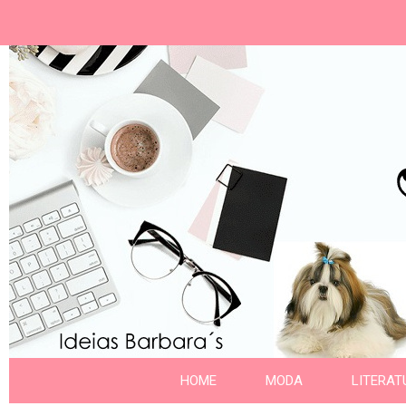
Ideias Barbara´
Nome da aba
HOME
MODA
LITERAT