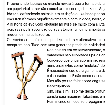
Preenchendo lacunas ou criando novas áreas e formas de 
um papel vital neste tão conturbado mundo globalizado. Sej
idosos, defendendo animais em extinção ou zelando por patr
elas transformam significativamente a comunidade, bairro, c
A história da evolução ongueira mistura-se muito com a lut
perpassa pela ascensão do assistencialismo meramente car
modernos multiplicadores.
O terceiro setor há muito que deixou de ser alternativo, h
compromisso. Tudo com uma generosa pitada de solidaried
Nos países em desenvolvimento, o t
demandas não suportadas pelos go
Concordo que ongs supram necess
mais encará-las como “muletas” do
É necessário que os organismos da 
colaboradores. E não como escoras,
Mas não posso falar sobre ongs se
inescrupulosa.
Sim, sim, sim. Isso me deixa profun
purista para maquinar falcatruas é 
Num mundo em que se propagam rótu