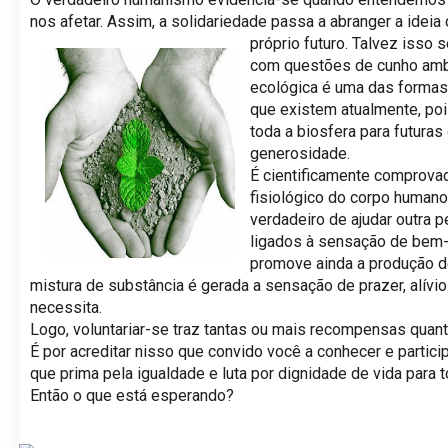
nos afetar. Assim, a solidariedade passa a abranger a ideia 
próprio futuro.
Talvez isso s
com questões de cunho ambi
ecológica é uma das formas
que existem atualmente, po
toda a biosfera para futura
generosidade.
É cientificamente comprova
fisiológico do corpo humano
verdadeiro de ajudar outra
ligados à sensação de bem-e
promove ainda a produção de
mistura de substância é gerada a sensação de prazer, alív
necessita.
Logo, voluntariar-se traz tantas ou mais recompensas quan
É por acreditar nisso que convido você a conhecer e partici
que prima pela igualdade e luta por dignidade de vida para 
Então o que está esperando?