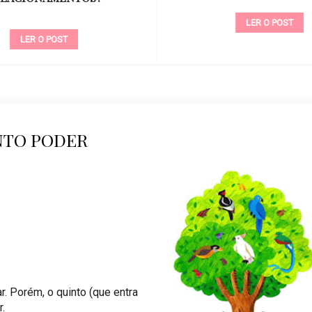
LER O POST
LER O POST
NTO PODER
r. Porém, o quinto (que entra
.