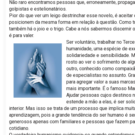
Não raro encontramos pessoas que, erroneamente, propagam 
golpistas e estelionatários.
Pior do que ver um leigo destrinchar esse novelo, é aceitar
posicionem da mesma forma em relação à questão. Como tud
também há o joio e o trigo. Cabe a nós sabermos discernir 
é para valer.
Ser voluntário, trabalhar no Terce
humanidade, uma espécie de exe
solidariedade e sensibilidade. 
rosto ao ver o sofrimento de alg
outro, conhecido como compaixão
de especialistas no assunto. Gr
para agregar valor a suas marc
mais importante. É o famoso Mar
Ajudar pessoas cujos destinos n
estende a mão a elas, é ser soli
interior. Mas isso se trata de um processo que implica mu
aprendizagem, pois a grande tendência do ser humano é s
generosos apenas com familiares e pessoas que fazem par
cotidiano.
O verdadeiro humanismo evidencia-se quando entendemos 