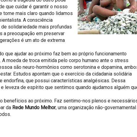
de que cuidar é garantir o nosso
e torne mais claro quando lidamos
entalista. A consciência
 de solidariedade mais profundas
is a preocupação em preservar
s gerações é um ato de extrema
do que ajudar ao próximo faz bem ao próprio funcionamento
. A moeda de troca emitida pelo corpo humano ante o stress
 pessoa são neuro-hormônios como serotonina e dopamina, ambo
star. Estudos apontam que o exercício da cidadania solidária
 endorfina, que possui características analgésicas. Dessa
io e leveza de espírito que sentimos quando ajudamos alguém qu
to benefícios ao próximo. Faz sentimo-nos plenos e necessários
par da
Rede Mundo Melhor
, uma organização não-governamental
todos.