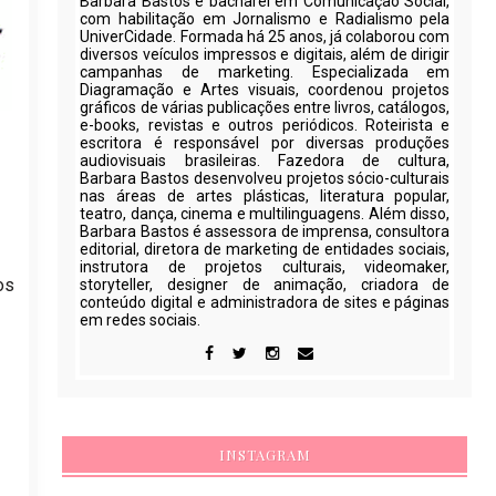
Barbara Bastos é bacharel em Comunicação Social,
com habilitação em Jornalismo e Radialismo pela
UniverCidade. Formada há 25 anos, já colaborou com
diversos veículos impressos e digitais, além de dirigir
campanhas de marketing. Especializada em
Diagramação e Artes visuais, coordenou projetos
gráficos de várias publicações entre livros, catálogos,
e-books, revistas e outros periódicos. Roteirista e
escritora é responsável por diversas produções
audiovisuais brasileiras. Fazedora de cultura,
Barbara Bastos desenvolveu projetos sócio-culturais
nas áreas de artes plásticas, literatura popular,
teatro, dança, cinema e multilinguagens. Além disso,
Barbara Bastos é assessora de imprensa, consultora
editorial, diretora de marketing de entidades sociais,
instrutora de projetos culturais, videomaker,
os
storyteller, designer de animação, criadora de
conteúdo digital e administradora de sites e páginas
em redes sociais.
INSTAGRAM