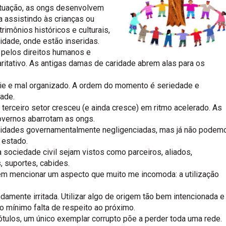
atuação, as ongs desenvolvem
a assistindo às crianças ou
imônios históricos e culturais,
idade, onde estão inseridas.
a pelos direitos humanos e
itativo. As antigas damas de caridade abrem alas para os
ippie e mal organizado. A ordem do momento é seriedade e
ade.
erceiro setor cresceu (e ainda cresce) em ritmo acelerado. As
vernos abarrotam as ongs.
idades governamentalmente negligenciadas, mas já não podem
 estado.
sociedade civil sejam vistos como parceiros, aliados,
 suportes, cabides.
m mencionar um aspecto que muito me incomoda: a utilização
damente irritada. Utilizar algo de origem tão bem intencionada e
no mínimo falta de respeito ao próximo.
los, um único exemplar corrupto põe a perder toda uma rede.