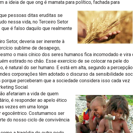
a ideia de que ong é mamata para político, fachada para
 que pessoas ditas eruditas se
o nessa vida, no Terceiro Setor
o que é falso daquilo que realmente
iro Setor, deveria ser inerente à
rcício sublime de desapego,
Mesmo o mais cínico dos seres humanos fica incomodado e vira 
uém estirado no chão. Esse exercício de se colocar na pele do
, é natural do ser humano. E está em alta, segundo a percepção
andes corporações têm adotado o discurso da sensibilidade soc
as porque perceberam que a sociedade considera isso cada vez
keting Social.
ão afetariam a vida de quem
dário, é responder ao apelo ético
itas vezes em uma longa
er egocêntrico. Costumamos ser
te do nosso ciclo de convivência
como a tragédia do outro pode