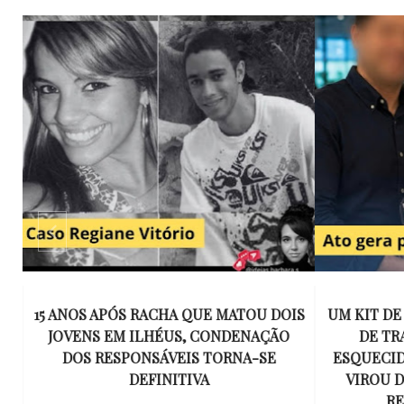
E
15 ANOS APÓS RACHA QUE MATOU DOIS
UM KIT D
K
JOVENS EM ILHÉUS, CONDENAÇÃO
DE TR
DOS RESPONSÁVEIS TORNA-SE
ESQUECID
US
DEFINITIVA
VIROU 
R