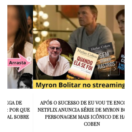
APÓS O SUCESSO DE EU VOU TE ENCONTRAR,
UE
NETFLIX ANUNCIA SÉRIE DE MYRON BOLITAR, O
I
RE
PERSONAGEM MAIS ICÔNICO DE HARLAN
COBEN