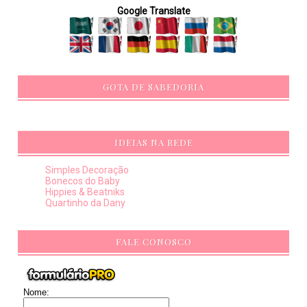
Google Translate
GOTA DE SABEDORIA
IDEIAS NA REDE
Simples Decoração
Bonecos do Baby
Hippies & Beatniks
Quartinho da Dany
FALE CONOSCO
Nome: