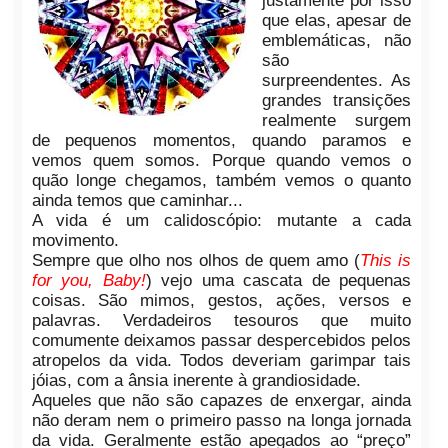
justamente por isso
que elas, apesar de
emblemáticas, não
são
surpreendentes. As
grandes transições
realmente surgem
de pequenos momentos, quando paramos e
vemos quem somos. Porque quando vemos o
quão longe chegamos, também vemos o quanto
ainda temos que caminhar...
A vida é um calidoscópio: mutante a cada
movimento.
Sempre que olho nos olhos de quem amo (
This is
for you, Baby!
) vejo uma cascata de pequenas
coisas. São mimos, gestos, ações, versos e
palavras. Verdadeiros tesouros que muito
comumente deixamos passar despercebidos pelos
atropelos da vida. Todos deveriam garimpar tais
jóias, com a ânsia inerente à grandiosidade.
Aqueles que não são capazes de enxergar, ainda
não deram nem o primeiro passo na longa jornada
da vida. Geralmente estão apegados ao “preço”