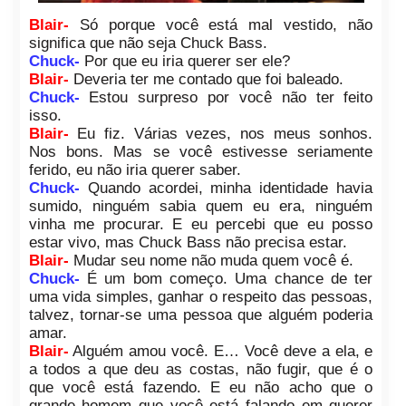
Blair-
Só porque você está mal vestido, não
significa que não seja Chuck Bass.
Chuck-
Por que eu iria querer ser ele?
Blair-
Deveria ter me contado que foi baleado.
Chuck-
Estou surpreso por você não ter feito
isso.
Blair-
Eu fiz. Várias vezes, nos meus sonhos.
Nos bons. Mas se você estivesse seriamente
ferido, eu não iria querer saber.
Chuck-
Quando acordei, minha identidade havia
sumido, ninguém sabia quem eu era, ninguém
vinha me procurar. E eu percebi que eu posso
estar vivo, mas Chuck Bass não precisa estar.
Blair-
Mudar seu nome não muda quem você é.
Chuck-
É um bom começo. Uma chance de ter
uma vida simples, ganhar o respeito das pessoas,
talvez, tornar-se uma pessoa que alguém poderia
amar.
Blair-
Alguém amou você. E… Você deve a ela, e
a todos a que deu as costas, não fugir, que é o
que você está fazendo. E eu não acho que o
grande homem que você está falando em querer