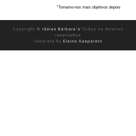
"Tornamo-nos mais objetivos depois de reconhecermos a no
Copyright ©
Ideias Barbara´s
Todos os direitos
reservados
Template by
Elaine Gaspareto