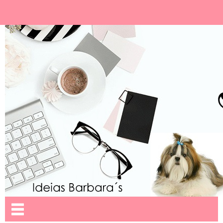
Ideias Barbara´
Nome da aba