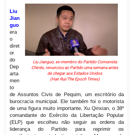
Liu
Jian
guo
era
o
diret
or
do
Liu Jianguo, ex-membro do Partido Comunista
Dep
Chinês, renunciou ao Partido uma semana antes
arta
de chegar aos Estados Unidos
(Han Rui/The Epoch Times)
men
to
de Assuntos Civis de Pequim, um escritório da
burocracia municipal. Ele também foi o motorista
de uma figura muito importante, Xu Qinxian, o 38º
comandante do Exército da Libertação Popular
(ELP) que escolheu não seguir as ordens da
liderança do Partido para reprimir os