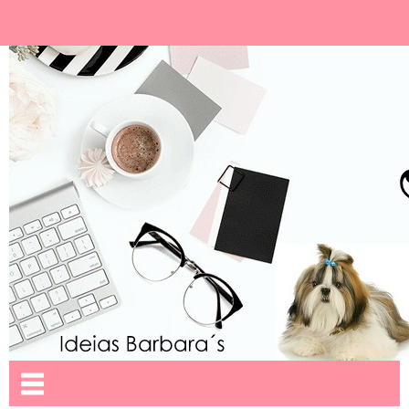
Ideias Barbara´
Nome da aba