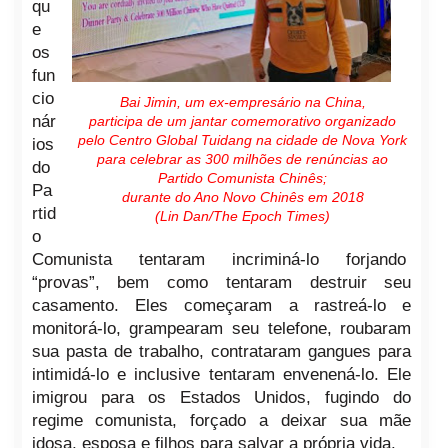
qu
e
os
fun
cio
Bai Jimin, um ex-empresário na China,
nár
participa de um jantar comemorativo organizado
pelo Centro Global Tuidang na cidade de Nova York
ios
para celebrar as 300 milhões de renúncias ao
do
Partido Comunista Chinês;
Pa
durante do Ano Novo Chinês em 2018
rtid
(Lin Dan/The Epoch Times)
o
Comunista tentaram incriminá-lo forjando
“provas”, bem como tentaram destruir seu
casamento. Eles começaram a rastreá-lo e
monitorá-lo, grampearam seu telefone, roubaram
sua pasta de trabalho, contrataram gangues para
intimidá-lo e inclusive tentaram envenená-lo. Ele
imigrou para os Estados Unidos, fugindo do
regime comunista, forçado a deixar sua mãe
idosa, esposa e filhos para salvar a própria vida.