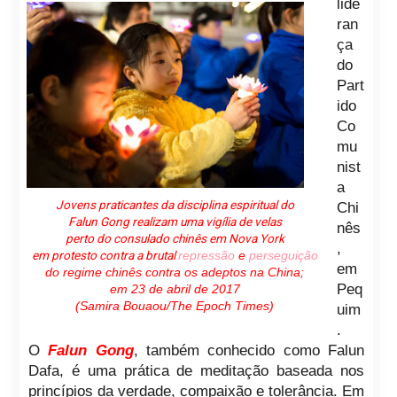
lide
ran
ça
do
Part
ido
Co
mu
nist
a
Jovens praticantes da disciplina espiritual do
Chi
Falun Gong realizam uma vigília de velas
nês
perto do consulado chinês em Nova York
,
em protesto contra a brutal
repressão
e
perseguição
em
do regime chinês contra os adeptos na China;
Peq
em 23 de abril de 2017
(Samira Bouaou/The Epoch Times)
uim
.
O
Falun Gong
, também conhecido como Falun
Dafa, é uma prática de meditação baseada nos
princípios da verdade, compaixão e tolerância. Em