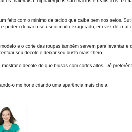
utros materiais e hipoalérgicos são macios e realísticos, e cr
 um feito com o mínimo de tecido que caiba bem nos seios. Sut
s e podem deixar o seu seio muito exagerado, em vez de criar
modelo e o corte das roupas também servem para levantar e 
ntuar seu decote e deixar seu busto mais cheio.
 mostrar o decote do que blusas com cortes altos. Dê preferên
cando-o melhor e criando uma aparência mais cheia.