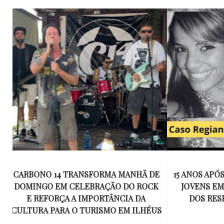
E
15 ANOS APÓS RACHA QUE MATOU DOIS
UM KIT D
K
JOVENS EM ILHÉUS, CONDENAÇÃO
DE TR
DOS RESPONSÁVEIS TORNA-SE
ESQUECID
US
DEFINITIVA
VIROU 
R