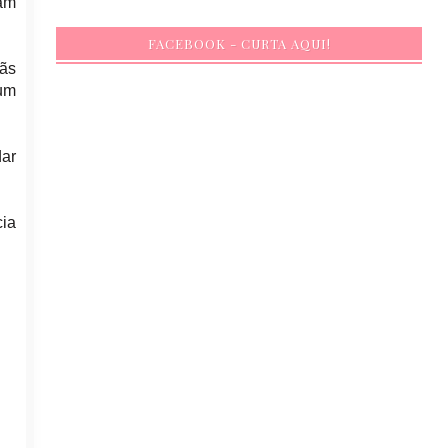
iam
FACEBOOK - CURTA AQUI!
iãs
 um
dar
cia