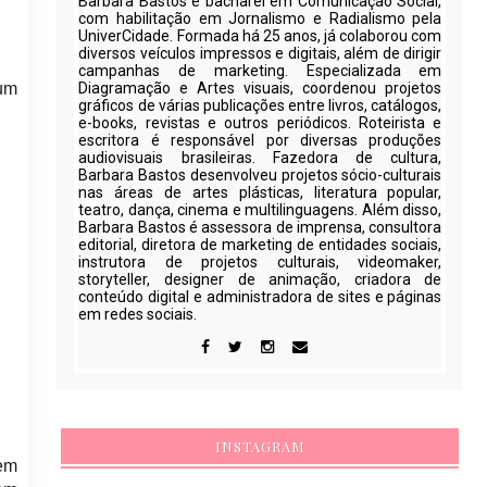
Barbara Bastos é bacharel em Comunicação Social,
com habilitação em Jornalismo e Radialismo pela
UniverCidade. Formada há 25 anos, já colaborou com
diversos veículos impressos e digitais, além de dirigir
campanhas de marketing. Especializada em
 um
Diagramação e Artes visuais, coordenou projetos
gráficos de várias publicações entre livros, catálogos,
e-books, revistas e outros periódicos. Roteirista e
escritora é responsável por diversas produções
audiovisuais brasileiras. Fazedora de cultura,
Barbara Bastos desenvolveu projetos sócio-culturais
nas áreas de artes plásticas, literatura popular,
teatro, dança, cinema e multilinguagens. Além disso,
Barbara Bastos é assessora de imprensa, consultora
editorial, diretora de marketing de entidades sociais,
instrutora de projetos culturais, videomaker,
storyteller, designer de animação, criadora de
conteúdo digital e administradora de sites e páginas
em redes sociais.
INSTAGRAM
em