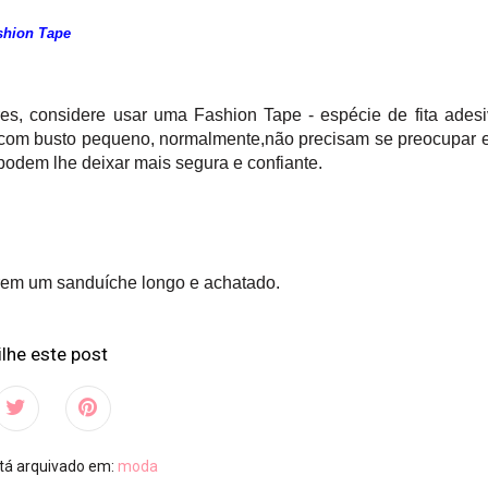
shion Tape
res, considere usar uma Fashion Tape - espécie de fita ades
es com busto pequeno, normalmente,não precisam se preocupar
podem lhe deixar mais segura e confiante.
erem um sanduíche longo e achatado.
lhe este post
stá arquivado em:
moda