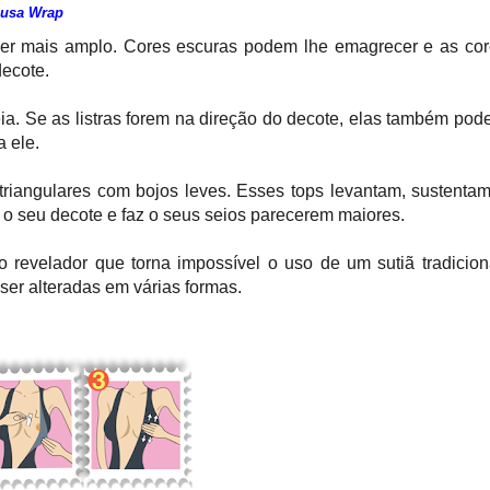
lusa Wrap
cer mais amplo. Cores escuras podem lhe emagrecer e as co
decote.
eia. Se as listras forem na direção do decote, elas também po
a ele.
triangulares com bojos leves. Esses tops levantam, sustenta
 o seu decote e faz o seus seios parecerem maiores.
o revelador que torna impossível o uso de um sutiã tradicion
ser alteradas em várias formas.