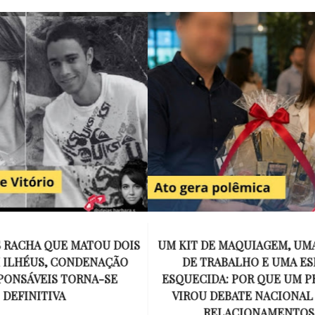
E MAQUIAGEM, UMA COLEGA
APÓS O SUCESSO DE EU
ABALHO E UMA ESPOSA
ENCONTRAR, NETFLIX ANU
A: POR QUE UM PRESENTE
DE MYRON BOLITAR, O P
DEBATE NACIONAL SOBRE
MAIS ICÔNICO DE HARL
ELACIONAMENTOS?