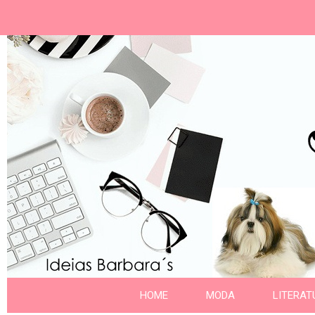
Ideias Barbara´
Nome da aba
HOME
MODA
LITERAT