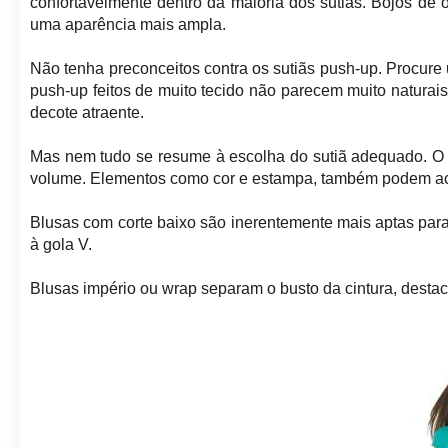
confortavelmente dentro da maioria dos sutiãs. Bojos de o
uma aparência mais ampla.
Não tenha preconceitos contra os sutiãs push-up. Procure
push-up feitos de muito tecido não parecem muito naturai
decote atraente.
Mas nem tudo se resume à escolha do sutiã adequado. O 
volume. Elementos como cor e estampa, também podem ace
Blusas com corte baixo são inerentemente mais aptas para
à gola V.
Blusas império ou wrap separam o busto da cintura, desta