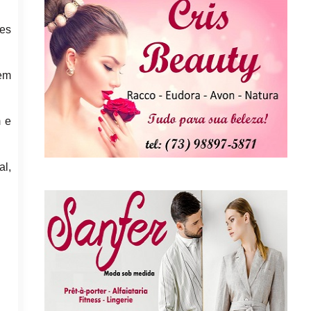
res
dem
m e
al,