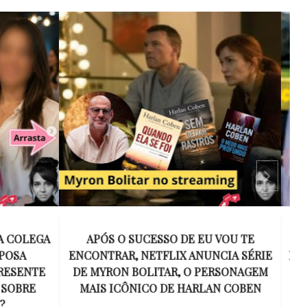
 VOU TE
15 ANOS SEM AMY WINEHOUSE: A VOZ
NCIA SÉRIE
INESQUECÍVEL QUE REVOLUCIONOU A
ERSONAGEM
MÚSICA E SE TORNOU UM SÍMBOLO
AN COBEN
DE UMA GERAÇÃO