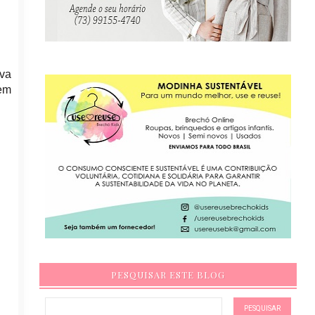
iva
 em
PESQUISAR ESTE BLOG