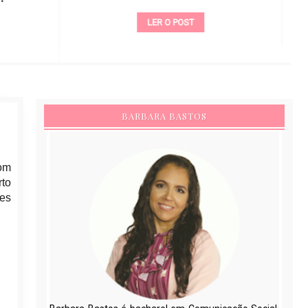
LER O POST
BARBARA BASTOS
com
rto
res