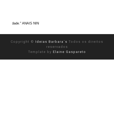
" ANAIS NIN
Copyright ©
Ideias Barbara´s
Todos os direitos
reservados
Template by
Elaine Gaspareto