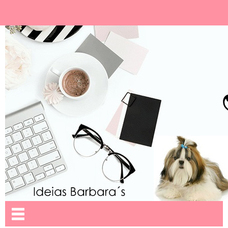
Ideias Barbara´
Nome da aba