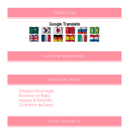
TRADUTOR
Google Translate
GOTA DE SABEDORIA
IDEIAS NA REDE
Simples Decoração
Bonecos do Baby
Hippies & Beatniks
Quartinho da Dany
FALE CONOSCO