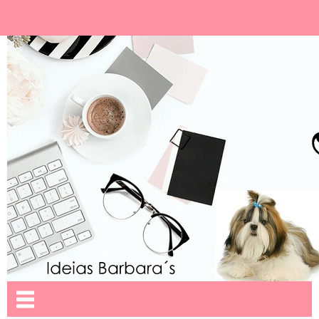
Ideias Barbara´
Nome da aba