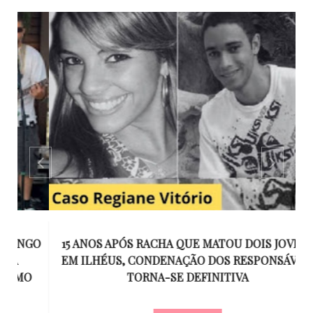
GO
15 ANOS APÓS RACHA QUE MATOU DOIS JOVENS
EM ILHÉUS, CONDENAÇÃO DOS RESPONSÁVEIS
T
O
TORNA-SE DEFINITIVA
U