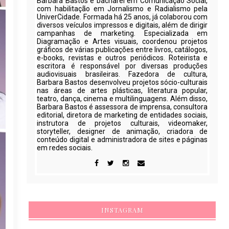
Barbara Bastos é bacharel em Comunicação Social,
com habilitação em Jornalismo e Radialismo pela
UniverCidade. Formada há 25 anos, já colaborou com
diversos veículos impressos e digitais, além de dirigir
campanhas de marketing. Especializada em
Diagramação e Artes visuais, coordenou projetos
gráficos de várias publicações entre livros, catálogos,
e-books, revistas e outros periódicos. Roteirista e
escritora é responsável por diversas produções
audiovisuais brasileiras. Fazedora de cultura,
Barbara Bastos desenvolveu projetos sócio-culturais
nas áreas de artes plásticas, literatura popular,
teatro, dança, cinema e multilinguagens. Além disso,
Barbara Bastos é assessora de imprensa, consultora
editorial, diretora de marketing de entidades sociais,
instrutora de projetos culturais, videomaker,
storyteller, designer de animação, criadora de
conteúdo digital e administradora de sites e páginas
em redes sociais.
INSTAGRAM