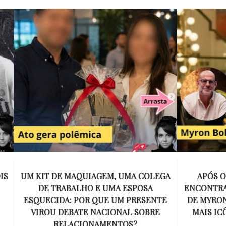
E MAQUIAGEM, UMA COLEGA
APÓS O SUCESSO DE EU
ABALHO E UMA ESPOSA
ENCONTRAR, NETFLIX ANU
A: POR QUE UM PRESENTE
DE MYRON BOLITAR, O P
DEBATE NACIONAL SOBRE
MAIS ICÔNICO DE HARL
ELACIONAMENTOS?