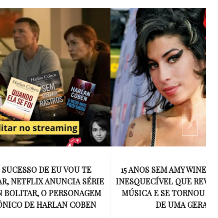
 VOU TE
15 ANOS SEM AMY WINEHOUSE: A VOZ
NCIA SÉRIE
INESQUECÍVEL QUE REVOLUCIONOU A
ERSONAGEM
MÚSICA E SE TORNOU UM SÍMBOLO
AN COBEN
DE UMA GERAÇÃO