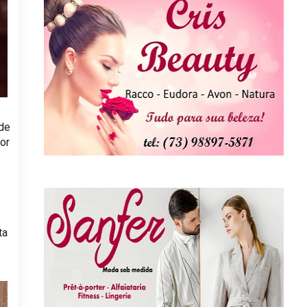
 de
por
ta