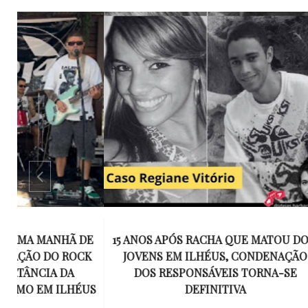
E
15 ANOS APÓS RACHA QUE MATOU DOIS
UM KIT D
K
JOVENS EM ILHÉUS, CONDENAÇÃO
DE TR
DOS RESPONSÁVEIS TORNA-SE
ESQUECID
US
DEFINITIVA
VIROU 
R