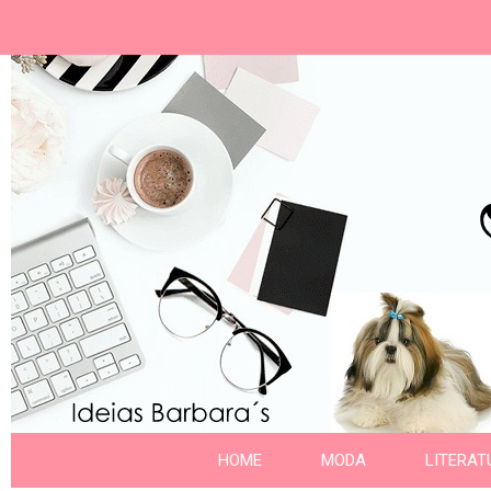
Ideias Barbara´
Nome da aba
HOME
MODA
LITERAT