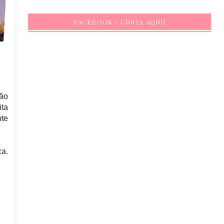
FACEBOOK - CURTA AQUI!
são
ita
nte
ca.