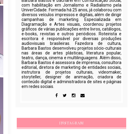
Barbara Bastos é bacharel em Comunicação Social,
com habilitação em Jornalismo e Radialismo pela
UniverCidade. Formada há 25 anos, já colaborou com
diversos veículos impressos e digitais, além de dirigir
campanhas de marketing. Especializada em
Diagramação e Artes visuais, coordenou projetos
gráficos de várias publicações entre livros, catálogos,
e-books, revistas e outros periódicos. Roteirista e
escritora é responsável por diversas produções
audiovisuais brasileiras. Fazedora de cultura,
Barbara Bastos desenvolveu projetos sócio-culturais
nas áreas de artes plásticas, literatura popular,
teatro, dança, cinema e multilinguagens. Além disso,
Barbara Bastos é assessora de imprensa, consultora
editorial, diretora de marketing de entidades sociais,
instrutora de projetos culturais, videomaker,
storyteller, designer de animação, criadora de
conteúdo digital e administradora de sites e páginas
em redes sociais.
INSTAGRAM