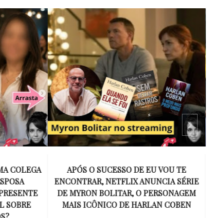
 VOU TE
15 ANOS SEM AMY WINEHOUSE: A VOZ
NCIA SÉRIE
INESQUECÍVEL QUE REVOLUCIONOU A
ERSONAGEM
MÚSICA E SE TORNOU UM SÍMBOLO
AN COBEN
DE UMA GERAÇÃO