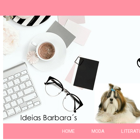
Ideias Barbara´
Nome da aba
HOME
MODA
LITERAT