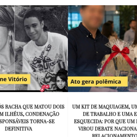
E MAQUIAGEM, UMA COLEGA
APÓS O SUCESSO DE EU
ABALHO E UMA ESPOSA
ENCONTRAR, NETFLIX ANU
A: POR QUE UM PRESENTE
DE MYRON BOLITAR, O P
DEBATE NACIONAL SOBRE
MAIS ICÔNICO DE HARL
ELACIONAMENTOS?