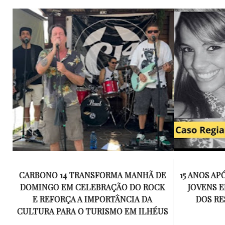
E
15 ANOS APÓS RACHA QUE MATOU DOIS
UM KIT D
K
JOVENS EM ILHÉUS, CONDENAÇÃO
DE TR
DOS RESPONSÁVEIS TORNA-SE
ESQUECID
US
DEFINITIVA
VIROU 
R