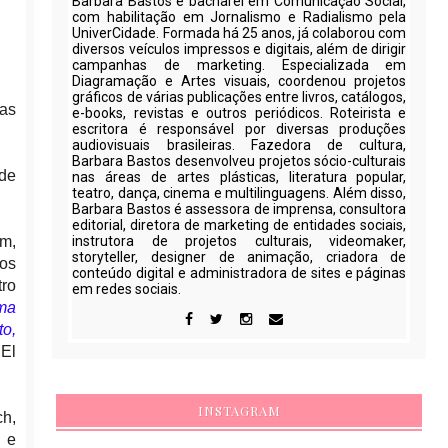
Barbara Bastos é bacharel em Comunicação Social,
com habilitação em Jornalismo e Radialismo pela
UniverCidade. Formada há 25 anos, já colaborou com
diversos veículos impressos e digitais, além de dirigir
campanhas de marketing. Especializada em
Diagramação e Artes visuais, coordenou projetos
gráficos de várias publicações entre livros, catálogos,
das
e-books, revistas e outros periódicos. Roteirista e
escritora é responsável por diversas produções
audiovisuais brasileiras. Fazedora de cultura,
Barbara Bastos desenvolveu projetos sócio-culturais
 de
nas áreas de artes plásticas, literatura popular,
teatro, dança, cinema e multilinguagens. Além disso,
Barbara Bastos é assessora de imprensa, consultora
editorial, diretora de marketing de entidades sociais,
km,
instrutora de projetos culturais, videomaker,
storyteller, designer de animação, criadora de
os
conteúdo digital e administradora de sites e páginas
tro
em redes sociais.
ma
to,
 El
INSTAGRAM
ch,
r e