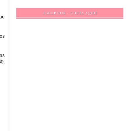
FACEBOOK - CURTA AQUI!
que
 os
oas
60,