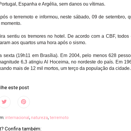
ortugal, Espanha e Argélia, sem danos ou vítimas.
após o terremoto e informou, neste sábado, 09 de setembro, 
 o momento.
ira sentiu os tremores no hotel. De acordo com a CBF, todos
rnaram aos quartos uma hora após o sismo.
ta sexta (19h11 em Brasília). Em 2004, pelo menos 628 pess
agnitude 6,3 atingiu Al Hoceima, no nordeste do país. Em 19
eixando mais de 12 mil mortos, um terço da população da cidade.
lhe este post
em:
internacional
,
natureza
,
terremoto
t? Confira também: