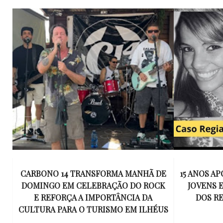
E
15 ANOS APÓS RACHA QUE MATOU DOIS
UM KIT D
K
JOVENS EM ILHÉUS, CONDENAÇÃO
DE TR
DOS RESPONSÁVEIS TORNA-SE
ESQUECID
US
DEFINITIVA
VIROU 
R