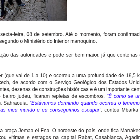
 sexta-feira, 08 de setembro. Até o momento, foram confirma
 segundo o Ministério do Interior marroquino.
ção das autoridades e pode ser bem maior, já que centenas
er (que vai de 1 a 10) e ocorreu a uma profundidade de 18,5 
kech, de acordo com o Serviço Geológico dos Estados Unid
antes, dezenas de construções históricas e é um importante cen
o bairro judeu, ficaram repletas de escombros.
“É como se u
da Sahraouia.
“Estávamos dormindo quando ocorreu o terremo
 mas meu marido e eu conseguimos escapar”
, contou Mbarka
a praça Jemaa el Fna. O noroeste do país, onde fica Marrake
xou vítimas e estragos na capital Rabat, Casablanca, Agadi