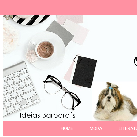
Ideias Barbara´
Nome da aba
HOME
MODA
LITERAT