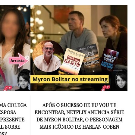
 VOU TE
15 ANOS SEM AMY WINEHOUSE: A VOZ
NCIA SÉRIE
INESQUECÍVEL QUE REVOLUCIONOU A
ERSONAGEM
MÚSICA E SE TORNOU UM SÍMBOLO
AN COBEN
DE UMA GERAÇÃO