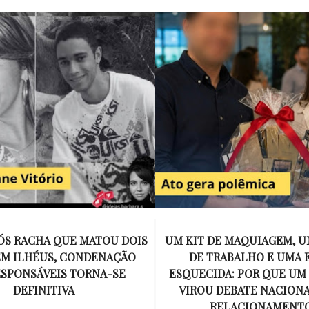
E MAQUIAGEM, UMA COLEGA
APÓS O SUCESSO DE EU
ABALHO E UMA ESPOSA
ENCONTRAR, NETFLIX ANU
A: POR QUE UM PRESENTE
DE MYRON BOLITAR, O P
DEBATE NACIONAL SOBRE
MAIS ICÔNICO DE HARL
ELACIONAMENTOS?