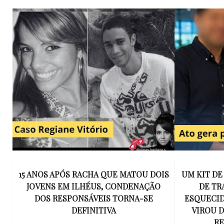
E
15 ANOS APÓS RACHA QUE MATOU DOIS
UM KIT D
K
JOVENS EM ILHÉUS, CONDENAÇÃO
DE TR
DOS RESPONSÁVEIS TORNA-SE
ESQUECID
US
DEFINITIVA
VIROU 
R