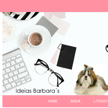
Ideias Barbara´
Nome da aba
HOME
MODA
LITERAT