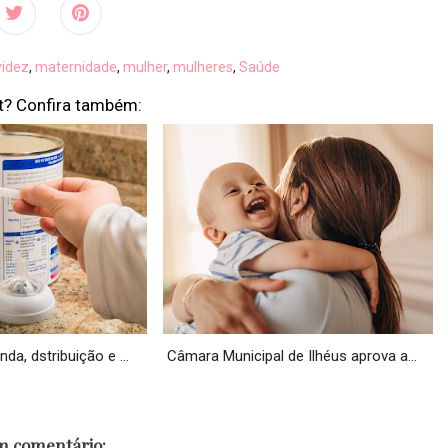
videz
,
maternidade
,
mulher
,
mulheres
,
Saúde
t? Confira também:
a, dstribuição e ...
Câmara Municipal de Ilhéus aprova a...
 comentário: