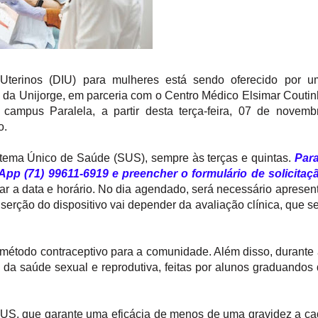
a-Uterinos (DIU) para mulheres está sendo oferecido por 
m da Unijorge, em parceria com o Centro Médico Elsimar Couti
campus Paralela, a partir desta terça-feira, 07 de novemb
o.
stema Único de Saúde (SUS), sempre às terças e quintas.
Para
pp (71) 99611-6919 e preencher o formulário de solicitaçã
rmar a data e horário. No dia agendado, será necessário apresen
erção do dispositivo vai depender da avaliação clínica, que s
 método contraceptivo para a comunidade. Além disso, durante
 da saúde sexual e reprodutiva, feitas por alunos graduandos
 SUS, que garante uma eficácia de menos de uma gravidez a c