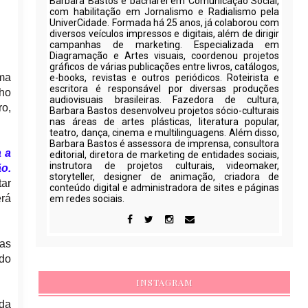
Barbara Bastos é bacharel em Comunicação Social,
com habilitação em Jornalismo e Radialismo pela
UniverCidade. Formada há 25 anos, já colaborou com
diversos veículos impressos e digitais, além de dirigir
campanhas de marketing. Especializada em
Diagramação e Artes visuais, coordenou projetos
gráficos de várias publicações entre livros, catálogos,
uma
e-books, revistas e outros periódicos. Roteirista e
escritora é responsável por diversas produções
nho
audiovisuais brasileiras. Fazedora de cultura,
ro,
Barbara Bastos desenvolveu projetos sócio-culturais
nas áreas de artes plásticas, literatura popular,
teatro, dança, cinema e multilinguagens. Além disso,
Barbara Bastos é assessora de imprensa, consultora
 a
editorial, diretora de marketing de entidades sociais,
instrutora de projetos culturais, videomaker,
o.
storyteller, designer de animação, criadora de
tar
conteúdo digital e administradora de sites e páginas
erá
em redes sociais.
 as
 do
INSTAGRAM
ada