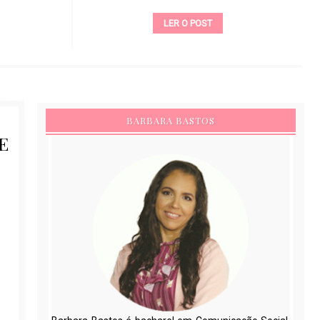
LER O POST
BARBARA BASTOS
E