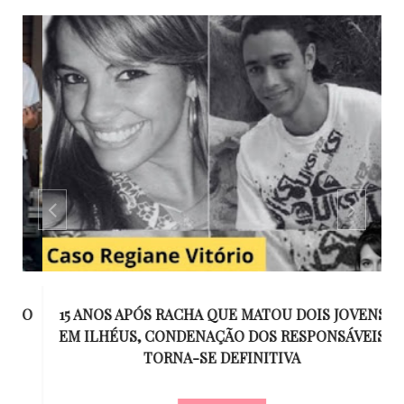
GO
15 ANOS APÓS RACHA QUE MATOU DOIS JOVENS
EM ILHÉUS, CONDENAÇÃO DOS RESPONSÁVEIS
T
O
TORNA-SE DEFINITIVA
U