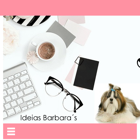
Ideias Barbara´
Nome da aba