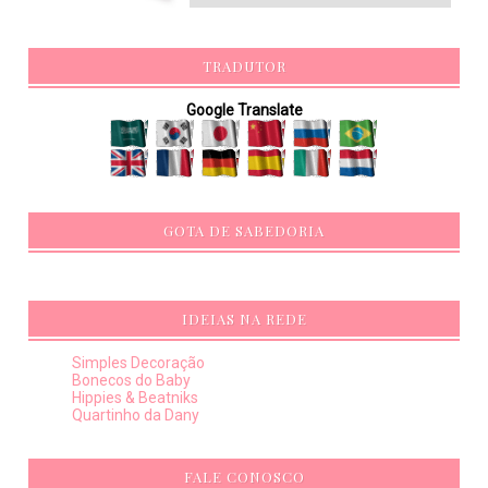
TRADUTOR
Google Translate
GOTA DE SABEDORIA
IDEIAS NA REDE
Simples Decoração
Bonecos do Baby
Hippies & Beatniks
Quartinho da Dany
FALE CONOSCO