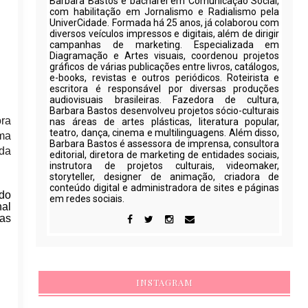
Barbara Bastos é bacharel em Comunicação Social,
com habilitação em Jornalismo e Radialismo pela
UniverCidade. Formada há 25 anos, já colaborou com
diversos veículos impressos e digitais, além de dirigir
campanhas de marketing. Especializada em
Diagramação e Artes visuais, coordenou projetos
gráficos de várias publicações entre livros, catálogos,
e-books, revistas e outros periódicos. Roteirista e
escritora é responsável por diversas produções
audiovisuais brasileiras. Fazedora de cultura,
Barbara Bastos desenvolveu projetos sócio-culturais
ora
nas áreas de artes plásticas, literatura popular,
teatro, dança, cinema e multilinguagens. Além disso,
uma
Barbara Bastos é assessora de imprensa, consultora
 da
editorial, diretora de marketing de entidades sociais,
instrutora de projetos culturais, videomaker,
storyteller, designer de animação, criadora de
conteúdo digital e administradora de sites e páginas
ndo
em redes sociais.
nal
sas
INSTAGRAM