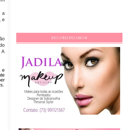
, a
, e
RECOMENDAMOS
ção
do
 A
a e
nte
ber
s.