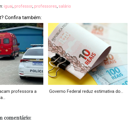
m:
iguai
,
professor
,
professores
,
salário
t? Confira também:
acam professora a
Governo Federal reduz estimativa do...
a...
 comentário: