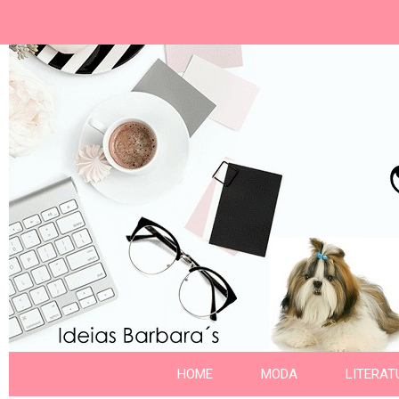
Ideias Barbara´
Nome da aba
HOME
MODA
LITERAT