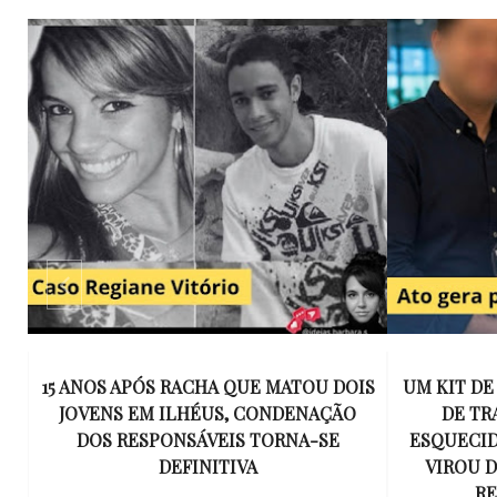
E
15 ANOS APÓS RACHA QUE MATOU DOIS
UM KIT D
K
JOVENS EM ILHÉUS, CONDENAÇÃO
DE TR
DOS RESPONSÁVEIS TORNA-SE
ESQUECID
US
DEFINITIVA
VIROU 
R