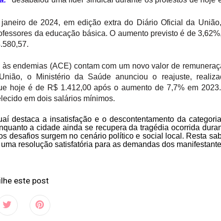
janeiro de 2024, em edição extra do Diário Oficial da União
professores da educação básica. O aumento previsto é de 3,62%
4.580,57.
e às endemias (ACE) contam com um novo valor de remunera
União, o Ministério da Saúde anunciou o reajuste, realiza
ue hoje é de R$ 1.412,00 após o aumento de 7,7% em 2023.
elecido em dois salários mínimos.
uaí destaca a insatisfação e o descontentamento da categori
quanto a cidade ainda se recupera da tragédia ocorrida dura
vos desafios surgem no cenário político e social local. Resta sa
á uma resolução satisfatória para as demandas dos manifestante
lhe este post