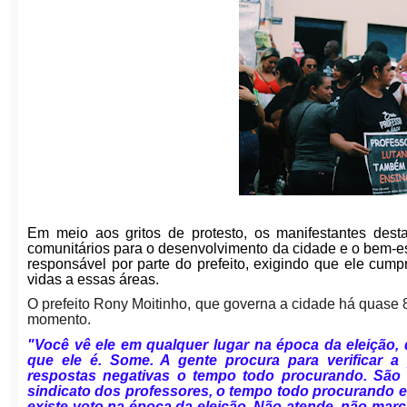
Em meio aos gritos de protesto, os manifestantes des
comunitários para o desenvolvimento da cidade e o bem-e
responsável por parte do prefeito, exigindo que ele cump
vidas a essas áreas.
O prefeito Rony Moitinho, que governa a cidade há quase 8
momento.
"Você vê ele em qualquer lugar na época da eleição,
que ele é. Some. A gente procura para verificar a
respostas negativas o tempo todo procurando. São as
sindicato dos professores, o tempo todo procurando e
existe voto na época da eleição. Não atende, não marc