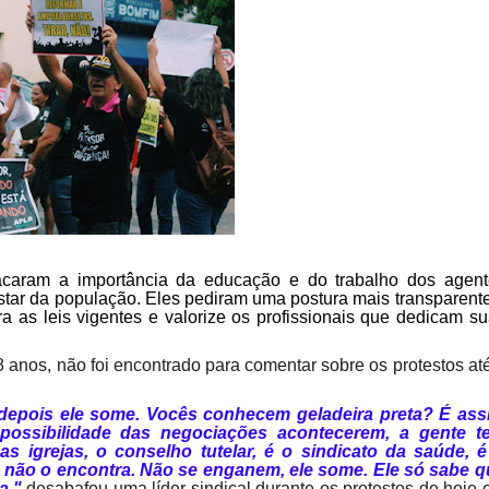
tacaram a importância da educação e do trabalho dos agent
star da população. Eles pediram uma postura mais transparent
ra as leis vigentes e valorize os profissionais que dedicam s
 anos, não foi encontrado para comentar sobre os protestos at
 depois ele some. Vocês conhecem geladeira preta? É ass
 possibilidade das negociações acontecerem, a gente t
 igrejas, o conselho tutelar, é o sindicato da saúde, é
 não o encontra. Não se enganem, ele some. Ele só sabe q
a."
desabafou uma líder sindical durante os protestos de hoje