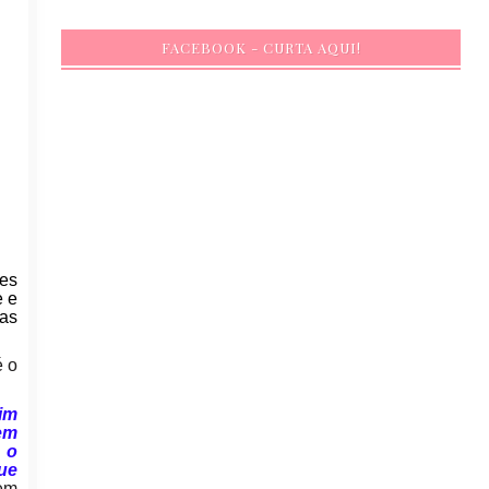
FACEBOOK - CURTA AQUI!
es
e e
uas
é o
im
em
 o
ue
 em