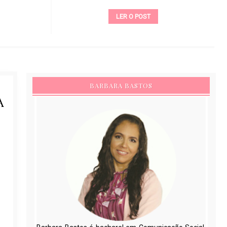
LER O POST
BARBARA BASTOS
A