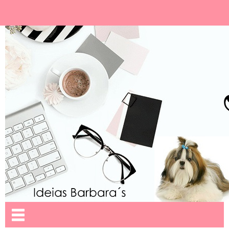
Ideias Barbara´
Nome da aba