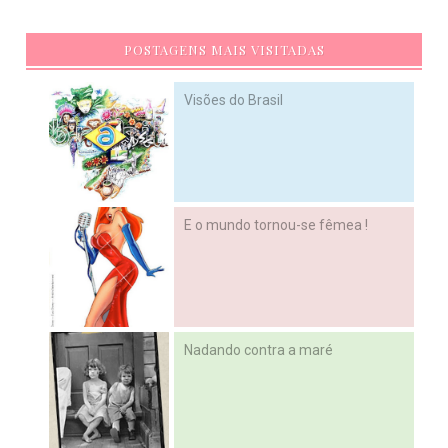
POSTAGENS MAIS VISITADAS
Visões do Brasil
E o mundo tornou-se fêmea !
Nadando contra a maré