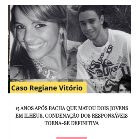
GO
15 ANOS APÓS RACHA QUE MATOU DOIS JOVENS
EM ILHÉUS, CONDENAÇÃO DOS RESPONSÁVEIS
T
O
TORNA-SE DEFINITIVA
U