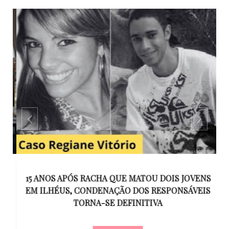
GO
15 ANOS APÓS RACHA QUE MATOU DOIS JOVENS
EM ILHÉUS, CONDENAÇÃO DOS RESPONSÁVEIS
T
O
TORNA-SE DEFINITIVA
U