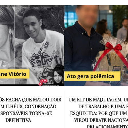
E MAQUIAGEM, UMA COLEGA
APÓS O SUCESSO DE EU
ABALHO E UMA ESPOSA
ENCONTRAR, NETFLIX ANU
A: POR QUE UM PRESENTE
DE MYRON BOLITAR, O P
DEBATE NACIONAL SOBRE
MAIS ICÔNICO DE HARL
ELACIONAMENTOS?