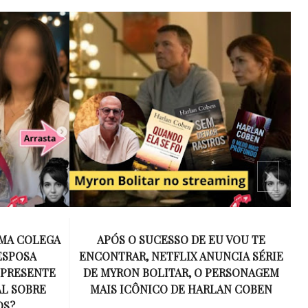
 VOU TE
15 ANOS SEM AMY WINEHOUSE: A VOZ
NCIA SÉRIE
INESQUECÍVEL QUE REVOLUCIONOU A
ERSONAGEM
MÚSICA E SE TORNOU UM SÍMBOLO
AN COBEN
DE UMA GERAÇÃO