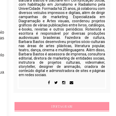
Barbara Bastos é bacharel em Comunicação Social,
com habilitação em Jornalismo e Radialismo pela
UniverCidade. Formada há 25 anos, já colaborou com
diversos veículos impressos e digitais, além de dirigir
campanhas de marketing. Especializada em
Diagramação e Artes visuais, coordenou projetos
gráficos de várias publicações entre livros, catálogos,
e-books, revistas e outros periódicos. Roteirista e
 No
escritora é responsável por diversas produções
audiovisuais brasileiras. Fazedora de cultura,
ias
Barbara Bastos desenvolveu projetos sócio-culturais
nas áreas de artes plásticas, literatura popular,
teatro, dança, cinema e multilinguagens. Além disso,
Barbara Bastos é assessora de imprensa, consultora
elo
editorial, diretora de marketing de entidades sociais,
instrutora de projetos culturais, videomaker,
storyteller, designer de animação, criadora de
conteúdo digital e administradora de sites e páginas
sua
em redes sociais.
INSTAGRAM